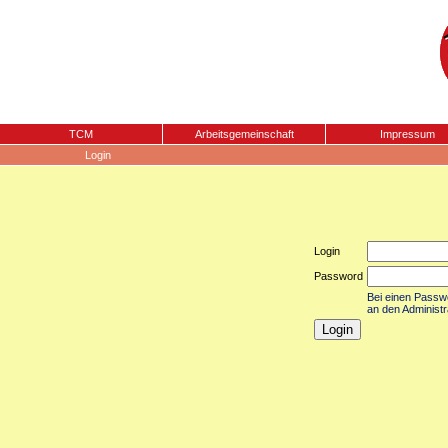
TCM
Arbeitsgemeinschaft
Impressum
Login
Login
Password
Bei einen Passwor
an den Administr