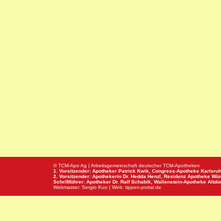
© TCM-Apo Ag | Arbeitsgemeinschaft deutscher TCM-Apotheken
1. Vorsitzender: Apotheker Patrick Kwik,
Congress-Apotheke
Karlsru
2. Vorsitzender: Apothekerin Dr. Hedda Henzl,
Residenz Apotheke
Wür
Schriftführer: Apotheker Dr. Ralf Schabik,
Wallenstein-Apotheke
Altdor
Webmaster:
Sergio Kuo
| Web:
tippen-portal.de