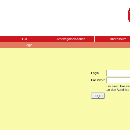
TCM
Arbeitsgemeinschaft
Impressum
Login
Login
Password
Bei einen Passwor
an den Administr