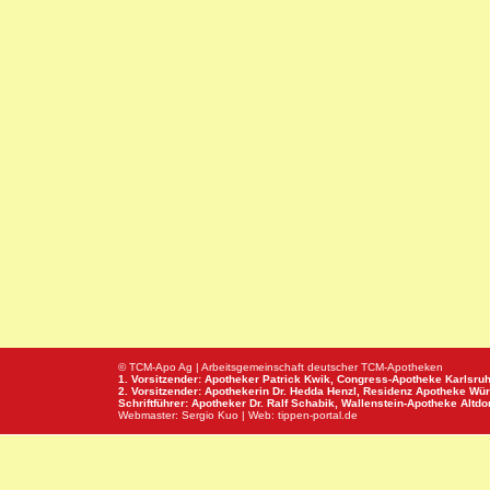
© TCM-Apo Ag | Arbeitsgemeinschaft deutscher TCM-Apotheken
1. Vorsitzender: Apotheker Patrick Kwik,
Congress-Apotheke
Karlsru
2. Vorsitzender: Apothekerin Dr. Hedda Henzl,
Residenz Apotheke
Wür
Schriftführer: Apotheker Dr. Ralf Schabik,
Wallenstein-Apotheke
Altdor
Webmaster:
Sergio Kuo
| Web:
tippen-portal.de