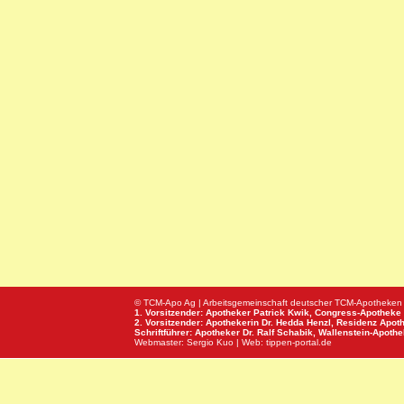
© TCM-Apo Ag | Arbeitsgemeinschaft deutscher TCM-Apotheken
1. Vorsitzender: Apotheker Patrick Kwik,
Congress-Apotheke
2. Vorsitzender: Apothekerin Dr. Hedda Henzl,
Residenz Apot
Schriftführer: Apotheker Dr. Ralf Schabik,
Wallenstein-Apoth
Webmaster:
Sergio Kuo
| Web:
tippen-portal.de