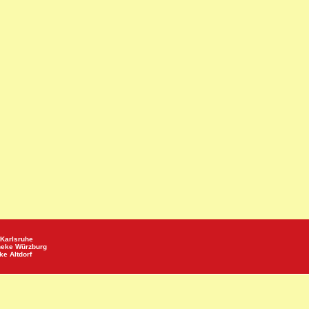
Karlsruhe
heke
Würzburg
eke
Altdorf