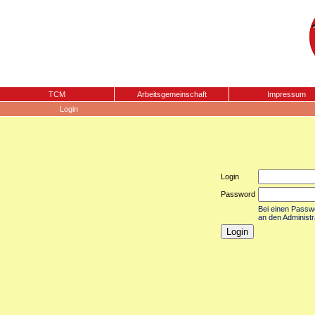
TCM
Arbeitsgemeinschaft
Impressum
Login
Login
Password
Bei einen Passwor
an den Administr