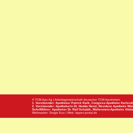
© TCM-Apo Ag | Arbeitsgemeinschaft deutscher TCM-Apotheken
1. Vorsitzender: Apotheker Patrick Kwik,
Congress-Apotheke
Karlsru
2. Vorsitzender: Apothekerin Dr. Hedda Henzl,
Residenz Apotheke
Wür
Schriftführer: Apotheker Dr. Ralf Schabik,
Wallenstein-Apotheke
Altdor
Webmaster:
Sergio Kuo
| Web:
tippen-portal.de