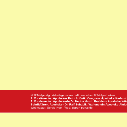
© TCM-Apo Ag | Arbeitsgemeinschaft deutscher TCM-Apotheken
1. Vorsitzender: Apotheker Patrick Kwik,
Congress-Apotheke
Karlsru
2. Vorsitzender: Apothekerin Dr. Hedda Henzl,
Residenz Apotheke
Wür
Schriftführer: Apotheker Dr. Ralf Schabik,
Wallenstein-Apotheke
Altdor
Webmaster:
Sergio Kuo
| Web:
tippen-portal.de