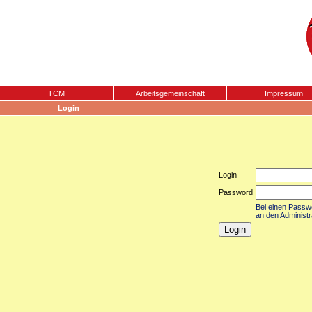
TCM
Arbeitsgemeinschaft
Impressum
Login
Login
Password
Bei einen Passwor
an den Administr