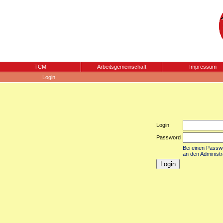
TCM
Arbeitsgemeinschaft
Impressum
Login
Login
Password
Bei einen Passwor
an den Administr