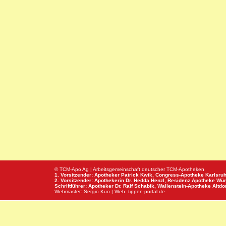
© TCM-Apo Ag | Arbeitsgemeinschaft deutscher TCM-Apotheken
1. Vorsitzender: Apotheker Patrick Kwik,
Congress-Apotheke
Karlsru
2. Vorsitzender: Apothekerin Dr. Hedda Henzl,
Residenz Apotheke
Wür
Schriftführer: Apotheker Dr. Ralf Schabik,
Wallenstein-Apotheke
Altdor
Webmaster:
Sergio Kuo
| Web:
tippen-portal.de