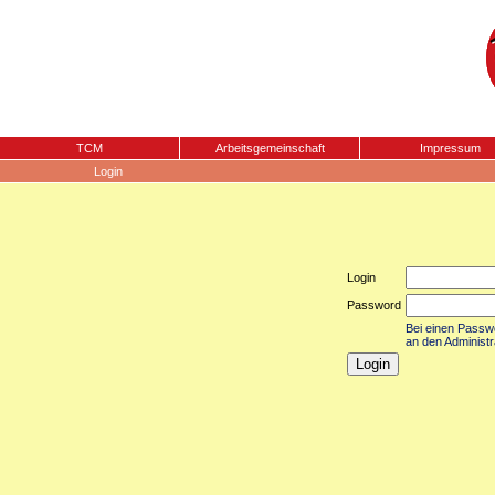
TCM
Arbeitsgemeinschaft
Impressum
Login
Login
Password
Bei einen Passwor
an den Administr