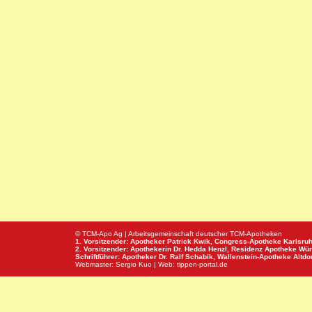
© TCM-Apo Ag | Arbeitsgemeinschaft deutscher TCM-Apotheken
1. Vorsitzender: Apotheker Patrick Kwik,
Congress-Apotheke
Karlsru
2. Vorsitzender: Apothekerin Dr. Hedda Henzl,
Residenz Apotheke
Wür
Schriftführer: Apotheker Dr. Ralf Schabik,
Wallenstein-Apotheke
Altdor
Webmaster:
Sergio Kuo
| Web:
tippen-portal.de