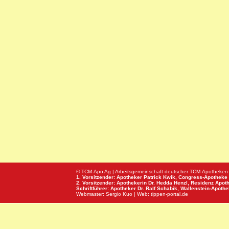
© TCM-Apo Ag | Arbeitsgemeinschaft deutscher TCM-Apotheken
1. Vorsitzender: Apotheker Patrick Kwik,
Congress-Apotheke
2. Vorsitzender: Apothekerin Dr. Hedda Henzl,
Residenz Apot
Schriftführer: Apotheker Dr. Ralf Schabik,
Wallenstein-Apoth
Webmaster:
Sergio Kuo
| Web:
tippen-portal.de