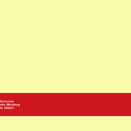
Karlsruhe
heke
Würzburg
eke
Altdorf