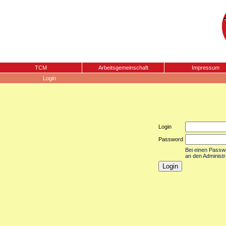
TCM
Arbeitsgemeinschaft
Impressum
Login
Login
Password
Bei einen Passwor
an den Administr