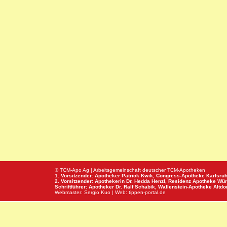
© TCM-Apo Ag | Arbeitsgemeinschaft deutscher TCM-Apotheken
1. Vorsitzender: Apotheker Patrick Kwik,
Congress-Apotheke
Karlsru
2. Vorsitzender: Apothekerin Dr. Hedda Henzl,
Residenz Apotheke
Wür
Schriftführer: Apotheker Dr. Ralf Schabik,
Wallenstein-Apotheke
Altdor
Webmaster:
Sergio Kuo
| Web:
tippen-portal.de