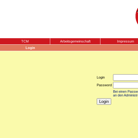
TCM
Arbeitsgemeinschaft
Impressum
Login
Login
Password
Bei einen Passwor
an den Administr