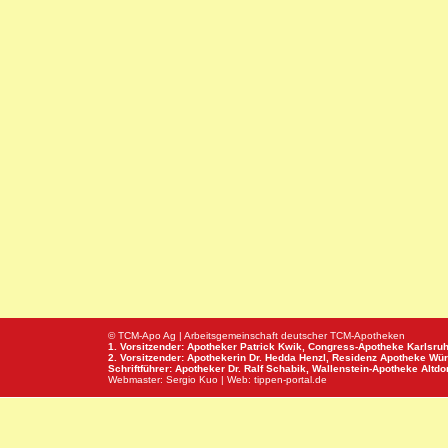
© TCM-Apo Ag | Arbeitsgemeinschaft deutscher TCM-Apotheken
1. Vorsitzender: Apotheker Patrick Kwik,
Congress-Apotheke
Karlsru
2. Vorsitzender: Apothekerin Dr. Hedda Henzl,
Residenz Apotheke
Wür
Schriftführer: Apotheker Dr. Ralf Schabik,
Wallenstein-Apotheke
Altdor
Webmaster:
Sergio Kuo
| Web:
tippen-portal.de