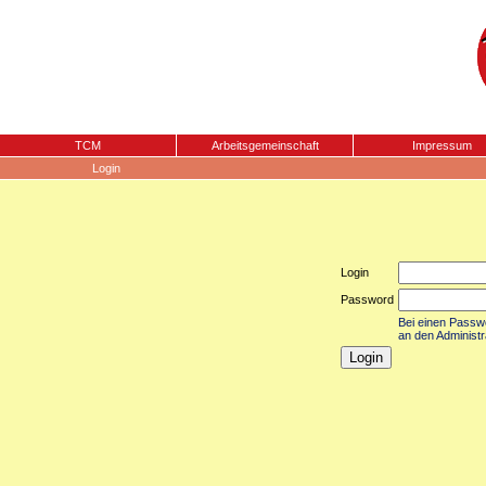
TCM
Arbeitsgemeinschaft
Impressum
Login
Login
Password
Bei einen Passwor
an den Administr