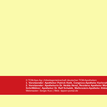
© TCM-Apo Ag | Arbeitsgemeinschaft deutscher TCM-Apotheken
1. Vorsitzender: Apotheker Patrick Kwik,
Congress-Apotheke
Karlsru
2. Vorsitzender: Apothekerin Dr. Hedda Henzl,
Residenz Apotheke
Wür
Schriftführer: Apotheker Dr. Ralf Schabik,
Wallenstein-Apotheke
Altdor
Webmaster:
Sergio Kuo
| Web:
tippen-portal.de