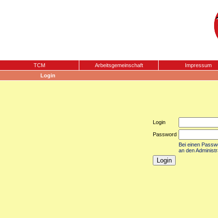
TCM
Arbeitsgemeinschaft
Impressum
Login
Login
Password
Bei einen Passwor
an den Administr