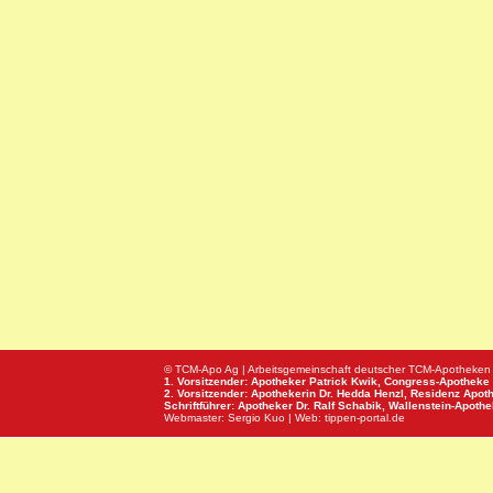
© TCM-Apo Ag | Arbeitsgemeinschaft deutscher TCM-Apotheken
1. Vorsitzender: Apotheker Patrick Kwik,
Congress-Apotheke
2. Vorsitzender: Apothekerin Dr. Hedda Henzl,
Residenz Apot
Schriftführer: Apotheker Dr. Ralf Schabik,
Wallenstein-Apoth
Webmaster:
Sergio Kuo
| Web:
tippen-portal.de