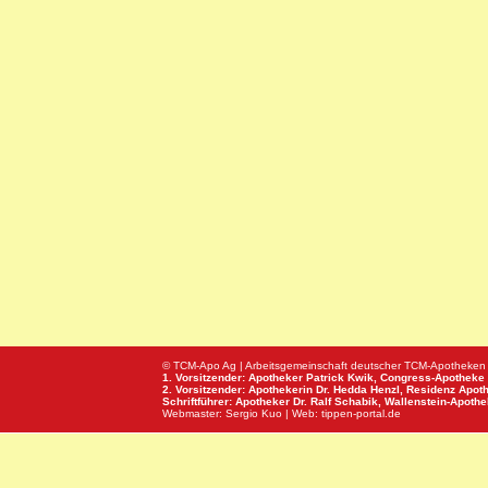
© TCM-Apo Ag | Arbeitsgemeinschaft deutscher TCM-Apotheken
1. Vorsitzender: Apotheker Patrick Kwik,
Congress-Apotheke
2. Vorsitzender: Apothekerin Dr. Hedda Henzl,
Residenz Apot
Schriftführer: Apotheker Dr. Ralf Schabik,
Wallenstein-Apoth
Webmaster:
Sergio Kuo
| Web:
tippen-portal.de