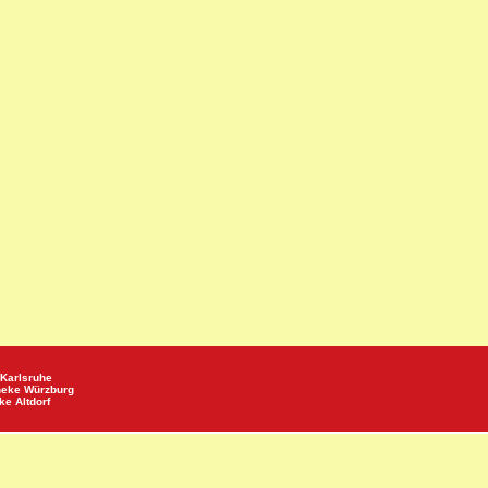
Karlsruhe
heke
Würzburg
eke
Altdorf