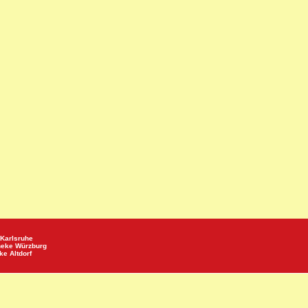
Karlsruhe
heke
Würzburg
eke
Altdorf