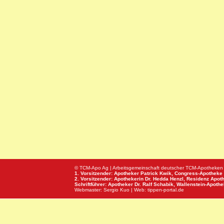
© TCM-Apo Ag | Arbeitsgemeinschaft deutscher TCM-Apotheken
1. Vorsitzender: Apotheker Patrick Kwik,
Congress-Apotheke
2. Vorsitzender: Apothekerin Dr. Hedda Henzl,
Residenz Apot
Schriftführer: Apotheker Dr. Ralf Schabik,
Wallenstein-Apoth
Webmaster:
Sergio Kuo
| Web:
tippen-portal.de