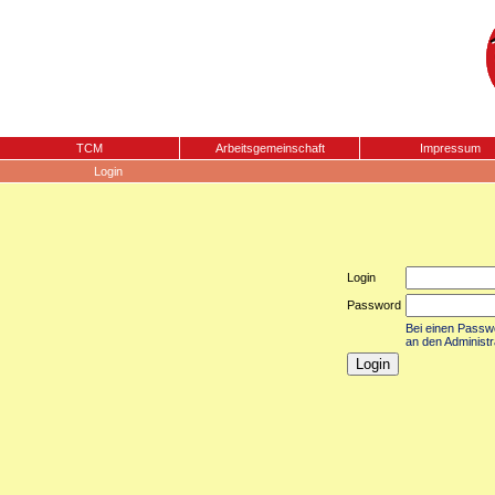
TCM
Arbeitsgemeinschaft
Impressum
Login
Login
Password
Bei einen Passwor
an den Administr