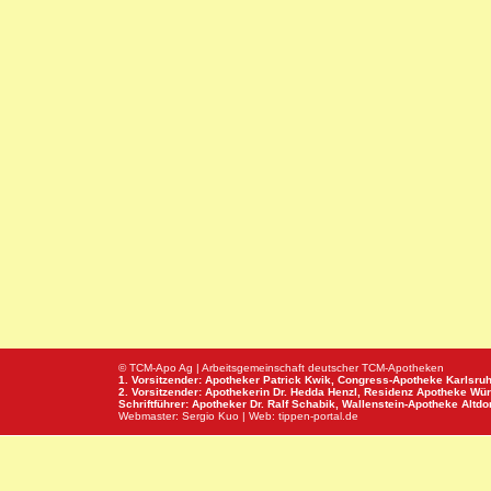
© TCM-Apo Ag | Arbeitsgemeinschaft deutscher TCM-Apotheken
1. Vorsitzender: Apotheker Patrick Kwik,
Congress-Apotheke
Karlsru
2. Vorsitzender: Apothekerin Dr. Hedda Henzl,
Residenz Apotheke
Wür
Schriftführer: Apotheker Dr. Ralf Schabik,
Wallenstein-Apotheke
Altdor
Webmaster:
Sergio Kuo
| Web:
tippen-portal.de