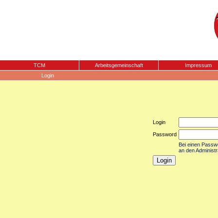
TCM
Arbeitsgemeinschaft
Impressum
Login
Login
Password
Bei einen Passwor
an den Administr