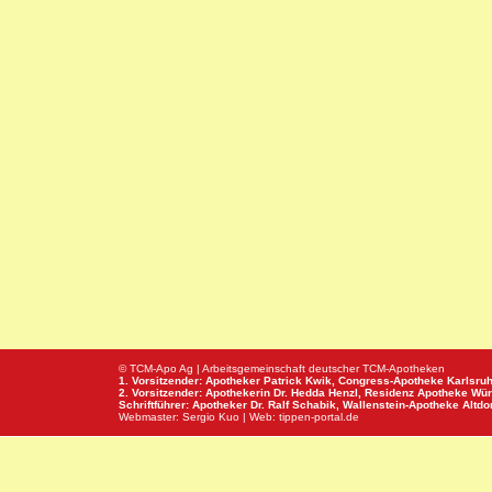
© TCM-Apo Ag | Arbeitsgemeinschaft deutscher TCM-Apotheken
1. Vorsitzender: Apotheker Patrick Kwik,
Congress-Apotheke
Karlsru
2. Vorsitzender: Apothekerin Dr. Hedda Henzl,
Residenz Apotheke
Wür
Schriftführer: Apotheker Dr. Ralf Schabik,
Wallenstein-Apotheke
Altdor
Webmaster:
Sergio Kuo
| Web:
tippen-portal.de