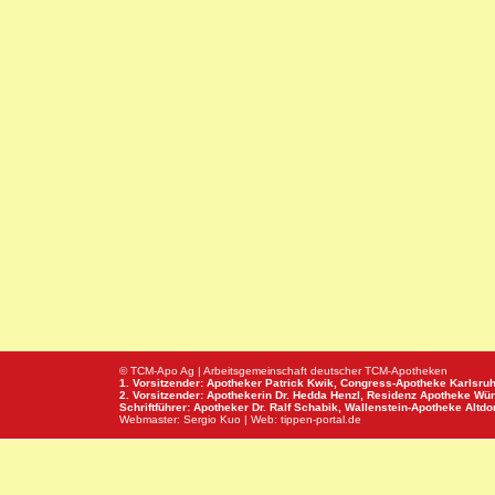
© TCM-Apo Ag | Arbeitsgemeinschaft deutscher TCM-Apotheken
1. Vorsitzender: Apotheker Patrick Kwik,
Congress-Apotheke
Karlsru
2. Vorsitzender: Apothekerin Dr. Hedda Henzl,
Residenz Apotheke
Wür
Schriftführer: Apotheker Dr. Ralf Schabik,
Wallenstein-Apotheke
Altdor
Webmaster:
Sergio Kuo
| Web:
tippen-portal.de