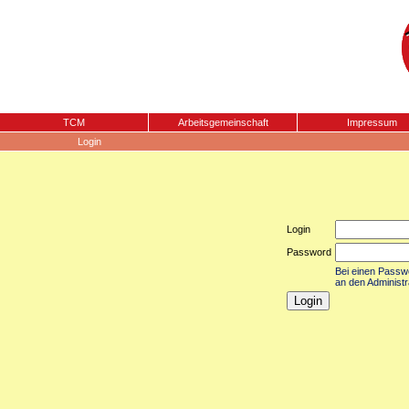
TCM
Arbeitsgemeinschaft
Impressum
Login
Login
Password
Bei einen Passwor
an den Administr