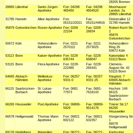
28205 Bremen
28865
Lilienthal
Sankt-Jürgen-
Fon: 04298
Fax: 04298
Moorhauser
Apotheke
465450
4654520
Landstr. 2a
28865 Lilienthal
31785
Hameln
Allee-Apotheke
Fon:
Fax:
Deisterallee 12
05151/22021
05151/44816
31785 Hameln
45879
Gelsenkirchen
Rosen-Apotheke
Fon: 0209
Fax: 0209
Robert-Koch-Str
22104
26834
2
45879
Gelsenkirchen
50672
Köln
Hohenzollern-
Fon: 0221
Fax: 0221
Hohenzollern-
Apotheke
2570111
2573025
Ring 26
50672 Köln
53113
Bonn
Kaiser-Apotheke
Fon: 0228
Fax: 0228
Kaiserplatz 4
635744
658047
53113 Bonn
53115
Bonn
Flora Apotheke
Fon: 0228-
Fax: 0228-
Clemens-
222485
265441
August-Str. 42
53115 Bonn
64665
Alsbach-
Melibokus-
Fon: 06257
Fax: 06257
Hauptstr. 7
Hähnlein
Apotheke
9331-0
9331-25
64665 Alsbach-
Hähnlein
66115
Saarbrücken-
St. Lukas-
Fon: 0681
Fax: 0681-
Hochstr. 149
Burbach
Apotheke
77973
7618143
66115
Saarbrücken-
Burbach
66265
Heusweiler
Post Apotheke
Fon: 06806-
Fax: 06806-
Trierer Str.17
5929
9514178
66265
Heusweiler
66578
Heiligenwald
Thomas Mann
Fon: 06821
Fax: 06821
Hüngersberg Str
Apotheke
692122
632357
1
66578
Heiligenwald
69126
Heidelberg
Magnolien
Fon: 06221-
Fax: 06221-
Karlsruher