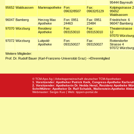
95444 Bayreuth
95652
Waldsassen
Marienapotheke
Fon:
Fax:
Kolpingstrasse 2
09632/8507
09632/5129
95652
Waldsassen
96047
Bamberg
Herzog Max
Fon: 0951
Fax: 0951
Friedrichstr. 6
Apotheke
24463
23484
96047 Bamberg
97070
Würzburg
Residenz
Fon:
Fax:
Theaterstrasse
Apotheke
093153010
093153010
12
97070 Würzburg
97072
Würzburg
Luitpold-
Fon:
Fax:
Rottendorfer
Apotheke
093150027
093150027
Strasse 4
97072 Würzburg
Weitere Mitglieder:
Prof. Dr. Rudolf Bauer (Karl-Franzens-Universität Graz) ->Ehrenmitglied
© TCM-Apo Ag | Arbeitsgemeinschaft deutscher TCM-Apotheken
1. Vorsitzender: Apotheker Patrick Kwik,
Congress-Apotheke
Karlsru
2. Vorsitzender: Apothekerin Dr. Hedda Henzl,
Residenz Apotheke
Wür
Schriftführer: Apotheker Dr. Ralf Schabik,
Wallenstein-Apotheke
Altdor
Webmaster:
Sergio Kuo
| Web:
tippen-portal.de