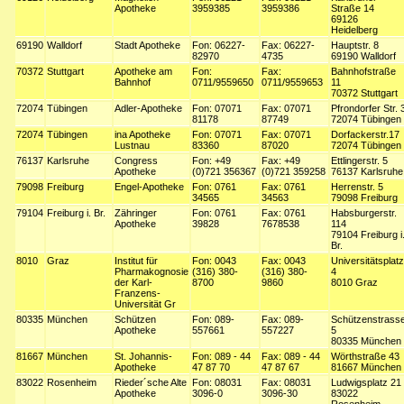
Apotheke
3959385
3959386
Straße 14
69126
Heidelberg
69190
Walldorf
Stadt Apotheke
Fon: 06227-
Fax: 06227-
Hauptstr. 8
82970
4735
69190 Walldorf
70372
Stuttgart
Apotheke am
Fon:
Fax:
Bahnhofstraße
Bahnhof
0711/9559650
0711/9559653
11
70372 Stuttgart
72074
Tübingen
Adler-Apotheke
Fon: 07071
Fax: 07071
Pfrondorfer Str. 
81178
87749
72074 Tübingen
72074
Tübingen
ina Apotheke
Fon: 07071
Fax: 07071
Dorfackerstr.17
Lustnau
83360
87020
72074 Tübingen
76137
Karlsruhe
Congress
Fon: +49
Fax: +49
Ettlingerstr. 5
Apotheke
(0)721 356367
(0)721 359258
76137 Karlsruhe
79098
Freiburg
Engel-Apotheke
Fon: 0761
Fax: 0761
Herrenstr. 5
34565
34563
79098 Freiburg
79104
Freiburg i. Br.
Zähringer
Fon: 0761
Fax: 0761
Habsburgerstr.
Apotheke
39828
7678538
114
79104 Freiburg i
Br.
8010
Graz
Institut für
Fon: 0043
Fax: 0043
Universitätsplatz
Pharmakognosie
(316) 380-
(316) 380-
4
der Karl-
8700
9860
8010 Graz
Franzens-
Universität Gr
80335
München
Schützen
Fon: 089-
Fax: 089-
Schützenstrass
Apotheke
557661
557227
5
80335 München
81667
München
St. Johannis-
Fon: 089 - 44
Fax: 089 - 44
Wörthstraße 43
Apotheke
47 87 70
47 87 67
81667 München
83022
Rosenheim
Rieder´sche Alte
Fon: 08031
Fax: 08031
Ludwigsplatz 21
Apotheke
3096-0
3096-30
83022