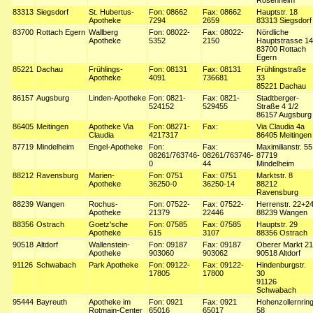
Rosenheim
83313
Siegsdorf
St. Hubertus-
Fon: 08662
Fax: 08662
Hauptstr. 18
Apotheke
7294
2659
83313 Siegsdorf
83700
Rottach Egern
Wallberg
Fon: 08022-
Fax: 08022-
Nördliche
Apotheke
5352
2150
Hauptstrasse 14
83700 Rottach
Egern
85221
Dachau
Frühlings-
Fon: 08131
Fax: 08131
Frühlingstraße
Apotheke
4091
736681
33
85221 Dachau
86157
Augsburg
Linden-Apotheke
Fon: 0821-
Fax: 0821-
Stadtberger-
524152
529455
Straße 4 1/2
86157 Augsburg
86405
Meitingen
Apotheke Via
Fon: 08271-
Fax:
Via Claudia 4a
Claudia
4217317
86405 Meitingen
87719
Mindelheim
Engel-Apotheke
Fon:
Fax:
Maximilianstr. 55
08261/763746-
08261/763746-
87719
0
44
Mindelheim
88212
Ravensburg
Marien-
Fon: 0751
Fax: 0751
Marktstr. 8
Apotheke
36250-0
36250-14
88212
Ravensburg
88239
Wangen
Rochus-
Fon: 07522-
Fax: 07522-
Herrenstr. 22+2
Apotheke
21379
22446
88239 Wangen
88356
Ostrach
Goetz'sche
Fon: 07585
Fax: 07585
Hauptstr. 29
Apotheke
615
3107
88356 Ostrach
90518
Altdorf
Wallenstein-
Fon: 09187
Fax: 09187
Oberer Markt 21
Apotheke
903060
903062
90518 Altdorf
91126
Schwabach
Park Apotheke
Fon: 09122-
Fax: 09122-
Hindenburgstr.
17805
17800
30
91126
Schwabach
95444
Bayreuth
Apotheke im
Fon: 0921
Fax: 0921
Hohenzollernrin
Rotmain-Center
65016
65017
58