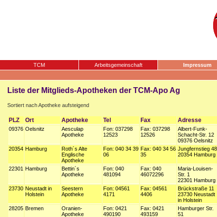
TCM
Arbeitsgemeinschaft
Impressum
Liste der Mitglieds-Apotheken der TCM-Apo Ag
Sortiert nach Apotheke aufsteigend
PLZ
Ort
Apotheke
Tel
Fax
Adresse
09376
Oelsnitz
Aesculap
Fon: 037298
Fax: 037298
Albert-Funk-
Apotheke
12523
12526
Schacht-Str. 12
09376 Oelsnitz
20354
Hamburg
Roth´s Alte
Fon: 040 34 39
Fax: 040 34 56
Jungfernstieg 48
Englische
06
35
20354 Hamburg
Apotheke
22301
Hamburg
Bettin´s
Fon: 040
Fax: 040
Maria-Louisen-
Apotheke
481094
46072296
Str. 1
22301 Hamburg
23730
Neustadt in
Seestern
Fon: 04561
Fax: 04561
Brückstraße 11
Holstein
Apotheke
4171
4406
23730 Neustadt
in Holstein
28205
Bremen
Oranien-
Fon: 0421
Fax: 0421
Hamburger Str.
Apotheke
490190
493159
51