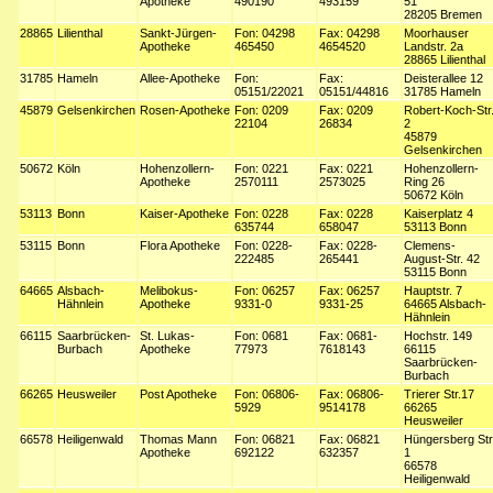
Apotheke
490190
493159
51
28205 Bremen
28865
Lilienthal
Sankt-Jürgen-
Fon: 04298
Fax: 04298
Moorhauser
Apotheke
465450
4654520
Landstr. 2a
28865 Lilienthal
31785
Hameln
Allee-Apotheke
Fon:
Fax:
Deisterallee 12
05151/22021
05151/44816
31785 Hameln
45879
Gelsenkirchen
Rosen-Apotheke
Fon: 0209
Fax: 0209
Robert-Koch-Str
22104
26834
2
45879
Gelsenkirchen
50672
Köln
Hohenzollern-
Fon: 0221
Fax: 0221
Hohenzollern-
Apotheke
2570111
2573025
Ring 26
50672 Köln
53113
Bonn
Kaiser-Apotheke
Fon: 0228
Fax: 0228
Kaiserplatz 4
635744
658047
53113 Bonn
53115
Bonn
Flora Apotheke
Fon: 0228-
Fax: 0228-
Clemens-
222485
265441
August-Str. 42
53115 Bonn
64665
Alsbach-
Melibokus-
Fon: 06257
Fax: 06257
Hauptstr. 7
Hähnlein
Apotheke
9331-0
9331-25
64665 Alsbach-
Hähnlein
66115
Saarbrücken-
St. Lukas-
Fon: 0681
Fax: 0681-
Hochstr. 149
Burbach
Apotheke
77973
7618143
66115
Saarbrücken-
Burbach
66265
Heusweiler
Post Apotheke
Fon: 06806-
Fax: 06806-
Trierer Str.17
5929
9514178
66265
Heusweiler
66578
Heiligenwald
Thomas Mann
Fon: 06821
Fax: 06821
Hüngersberg Str
Apotheke
692122
632357
1
66578
Heiligenwald