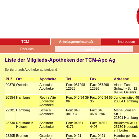
TCM
Arbeitsgemeinschaft
Impressum
Über uns
Liste der Mitglieds-Apotheken der TCM-Apo Ag
Sortiert nach Apotheke aufsteigend
PLZ
Ort
Apotheke
Tel
Fax
Adresse
09376
Oelsnitz
Aesculap
Fon: 037298
Fax: 037298
Albert-Funk-
Apotheke
12523
12526
Schacht-Str. 12
09376 Oelsnitz
20354
Hamburg
Roth´s Alte
Fon: 040 34 39
Fax: 040 34 56
Jungfernstieg 48
Englische
06
35
20354 Hamburg
Apotheke
22301
Hamburg
Bettin´s
Fon: 040
Fax: 040
Maria-Louisen-
Apotheke
481094
46072296
Str. 1
22301 Hamburg
23730
Neustadt in
Seestern
Fon: 04561
Fax: 04561
Brückstraße 11
Holstein
Apotheke
4171
4406
23730 Neustadt
in Holstein
28205
Bremen
Oranien-
Fon: 0421
Fax: 0421
Hamburger Str.