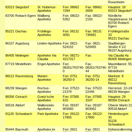
Rosenheim
83313
Siegsdorf
St. Hubertus-
Fon: 08662
Fax: 08662
Hauptstr. 18
Apotheke
7294
2659
83313 Siegsdorf
83700
Rottach Egern
Wallberg
Fon: 08022-
Fax: 08022-
Nördliche
Apotheke
5352
2150
Hauptstrasse 14
83700 Rottach
Egern
85221
Dachau
Frühlings-
Fon: 08131
Fax: 08131
Frühlingstraße
Apotheke
4091
736681
33
85221 Dachau
86157
Augsburg
Linden-Apotheke
Fon: 0821-
Fax: 0821-
Stadtberger-
524152
529455
Straße 4 1/2
86157 Augsburg
86405
Meitingen
Apotheke Via
Fon: 08271-
Fax:
Via Claudia 4a
Claudia
4217317
86405 Meitingen
87719
Mindelheim
Engel-Apotheke
Fon:
Fax:
Maximilianstr. 55
08261/763746-
08261/763746-
87719
0
44
Mindelheim
88212
Ravensburg
Marien-
Fon: 0751
Fax: 0751
Marktstr. 8
Apotheke
36250-0
36250-14
88212
Ravensburg
88239
Wangen
Rochus-
Fon: 07522-
Fax: 07522-
Herrenstr. 22+2
Apotheke
21379
22446
88239 Wangen
88356
Ostrach
Goetz'sche
Fon: 07585
Fax: 07585
Hauptstr. 29
Apotheke
615
3107
88356 Ostrach
90518
Altdorf
Wallenstein-
Fon: 09187
Fax: 09187
Oberer Markt 21
Apotheke
903060
903062
90518 Altdorf
91126
Schwabach
Park Apotheke
Fon: 09122-
Fax: 09122-
Hindenburgstr.
17805
17800
30
91126
Schwabach
95444
Bayreuth
Apotheke im
Fon: 0921
Fax: 0921
Hohenzollernrin