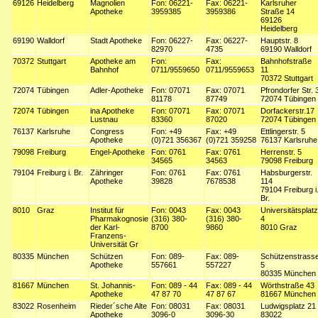
69126
Heidelberg
Magnolien
Fon: 06221-
Fax: 06221-
Karlsruher
Apotheke
3959385
3959386
Straße 14
69126
Heidelberg
69190
Walldorf
Stadt Apotheke
Fon: 06227-
Fax: 06227-
Hauptstr. 8
82970
4735
69190 Walldorf
70372
Stuttgart
Apotheke am
Fon:
Fax:
Bahnhofstraße
Bahnhof
0711/9559650
0711/9559653
11
70372 Stuttgart
72074
Tübingen
Adler-Apotheke
Fon: 07071
Fax: 07071
Pfrondorfer Str. 
81178
87749
72074 Tübingen
72074
Tübingen
ina Apotheke
Fon: 07071
Fax: 07071
Dorfackerstr.17
Lustnau
83360
87020
72074 Tübingen
76137
Karlsruhe
Congress
Fon: +49
Fax: +49
Ettlingerstr. 5
Apotheke
(0)721 356367
(0)721 359258
76137 Karlsruhe
79098
Freiburg
Engel-Apotheke
Fon: 0761
Fax: 0761
Herrenstr. 5
34565
34563
79098 Freiburg
79104
Freiburg i. Br.
Zähringer
Fon: 0761
Fax: 0761
Habsburgerstr.
Apotheke
39828
7678538
114
79104 Freiburg i
Br.
8010
Graz
Institut für
Fon: 0043
Fax: 0043
Universitätsplatz
Pharmakognosie
(316) 380-
(316) 380-
4
der Karl-
8700
9860
8010 Graz
Franzens-
Universität Gr
80335
München
Schützen
Fon: 089-
Fax: 089-
Schützenstrass
Apotheke
557661
557227
5
80335 München
81667
München
St. Johannis-
Fon: 089 - 44
Fax: 089 - 44
Wörthstraße 43
Apotheke
47 87 70
47 87 67
81667 München
83022
Rosenheim
Rieder´sche Alte
Fon: 08031
Fax: 08031
Ludwigsplatz 21
Apotheke
3096-0
3096-30
83022