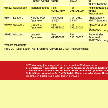
Rotmain-Center
65016
65017
58
95444 Bayreuth
95652
Waldsassen
Marienapotheke
Fon:
Fax:
Kolpingstrasse 2
09632/8507
09632/5129
95652
Waldsassen
96047
Bamberg
Herzog Max
Fon: 0951
Fax: 0951
Friedrichstr. 6
Apotheke
24463
23484
96047 Bamberg
97070
Würzburg
Residenz
Fon:
Fax:
Theaterstrasse
Apotheke
093153010
093153010
12
97070 Würzburg
97072
Würzburg
Luitpold-
Fon:
Fax:
Rottendorfer
Apotheke
093150027
093150027
Strasse 4
97072 Würzburg
Weitere Mitglieder:
Prof. Dr. Rudolf Bauer (Karl-Franzens-Universität Graz) ->Ehrenmitglied
© TCM-Apo Ag | Arbeitsgemeinschaft deutscher TCM-Apotheken
1. Vorsitzender: Apotheker Patrick Kwik,
Congress-Apotheke
Karlsru
2. Vorsitzender: Apothekerin Dr. Hedda Henzl,
Residenz Apotheke
Wür
Schriftführer: Apotheker Dr. Ralf Schabik,
Wallenstein-Apotheke
Altdor
Webmaster:
Sergio Kuo
| Web:
tippen-portal.de