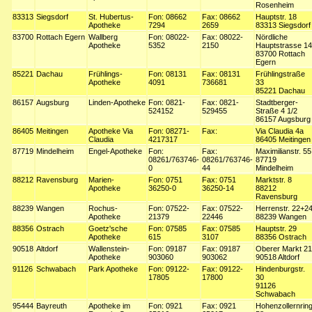
Rosenheim
83313
Siegsdorf
St. Hubertus-
Fon: 08662
Fax: 08662
Hauptstr. 18
Apotheke
7294
2659
83313 Siegsdorf
83700
Rottach Egern
Wallberg
Fon: 08022-
Fax: 08022-
Nördliche
Apotheke
5352
2150
Hauptstrasse 14
83700 Rottach
Egern
85221
Dachau
Frühlings-
Fon: 08131
Fax: 08131
Frühlingstraße
Apotheke
4091
736681
33
85221 Dachau
86157
Augsburg
Linden-Apotheke
Fon: 0821-
Fax: 0821-
Stadtberger-
524152
529455
Straße 4 1/2
86157 Augsburg
86405
Meitingen
Apotheke Via
Fon: 08271-
Fax:
Via Claudia 4a
Claudia
4217317
86405 Meitingen
87719
Mindelheim
Engel-Apotheke
Fon:
Fax:
Maximilianstr. 55
08261/763746-
08261/763746-
87719
0
44
Mindelheim
88212
Ravensburg
Marien-
Fon: 0751
Fax: 0751
Marktstr. 8
Apotheke
36250-0
36250-14
88212
Ravensburg
88239
Wangen
Rochus-
Fon: 07522-
Fax: 07522-
Herrenstr. 22+2
Apotheke
21379
22446
88239 Wangen
88356
Ostrach
Goetz'sche
Fon: 07585
Fax: 07585
Hauptstr. 29
Apotheke
615
3107
88356 Ostrach
90518
Altdorf
Wallenstein-
Fon: 09187
Fax: 09187
Oberer Markt 21
Apotheke
903060
903062
90518 Altdorf
91126
Schwabach
Park Apotheke
Fon: 09122-
Fax: 09122-
Hindenburgstr.
17805
17800
30
91126
Schwabach
95444
Bayreuth
Apotheke im
Fon: 0921
Fax: 0921
Hohenzollernrin