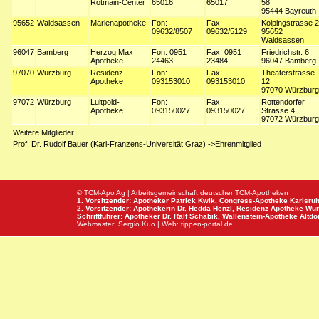
Rotmain-Center
65016
65017
58
95444 Bayreuth
95652
Waldsassen
Marienapotheke
Fon:
Fax:
Kolpingstrasse 2
09632/8507
09632/5129
95652
Waldsassen
96047
Bamberg
Herzog Max
Fon: 0951
Fax: 0951
Friedrichstr. 6
Apotheke
24463
23484
96047 Bamberg
97070
Würzburg
Residenz
Fon:
Fax:
Theaterstrasse
Apotheke
093153010
093153010
12
97070 Würzburg
97072
Würzburg
Luitpold-
Fon:
Fax:
Rottendorfer
Apotheke
093150027
093150027
Strasse 4
97072 Würzburg
Weitere Mitglieder:
Prof. Dr. Rudolf Bauer (Karl-Franzens-Universität Graz) ->Ehrenmitglied
© TCM-Apo Ag | Arbeitsgemeinschaft deutscher TCM-Apotheken
1. Vorsitzender: Apotheker Patrick Kwik,
Congress-Apotheke
Karlsru
2. Vorsitzender: Apothekerin Dr. Hedda Henzl,
Residenz Apotheke
Wür
Schriftführer: Apotheker Dr. Ralf Schabik,
Wallenstein-Apotheke
Altdor
Webmaster:
Sergio Kuo
| Web:
tippen-portal.de