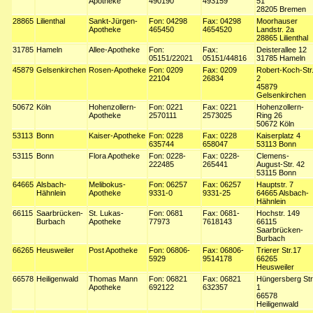
Apotheke
490190
493159
51
28205 Bremen
28865
Lilienthal
Sankt-Jürgen-
Fon: 04298
Fax: 04298
Moorhauser
Apotheke
465450
4654520
Landstr. 2a
28865 Lilienthal
31785
Hameln
Allee-Apotheke
Fon:
Fax:
Deisterallee 12
05151/22021
05151/44816
31785 Hameln
45879
Gelsenkirchen
Rosen-Apotheke
Fon: 0209
Fax: 0209
Robert-Koch-Str
22104
26834
2
45879
Gelsenkirchen
50672
Köln
Hohenzollern-
Fon: 0221
Fax: 0221
Hohenzollern-
Apotheke
2570111
2573025
Ring 26
50672 Köln
53113
Bonn
Kaiser-Apotheke
Fon: 0228
Fax: 0228
Kaiserplatz 4
635744
658047
53113 Bonn
53115
Bonn
Flora Apotheke
Fon: 0228-
Fax: 0228-
Clemens-
222485
265441
August-Str. 42
53115 Bonn
64665
Alsbach-
Melibokus-
Fon: 06257
Fax: 06257
Hauptstr. 7
Hähnlein
Apotheke
9331-0
9331-25
64665 Alsbach-
Hähnlein
66115
Saarbrücken-
St. Lukas-
Fon: 0681
Fax: 0681-
Hochstr. 149
Burbach
Apotheke
77973
7618143
66115
Saarbrücken-
Burbach
66265
Heusweiler
Post Apotheke
Fon: 06806-
Fax: 06806-
Trierer Str.17
5929
9514178
66265
Heusweiler
66578
Heiligenwald
Thomas Mann
Fon: 06821
Fax: 06821
Hüngersberg Str
Apotheke
692122
632357
1
66578
Heiligenwald