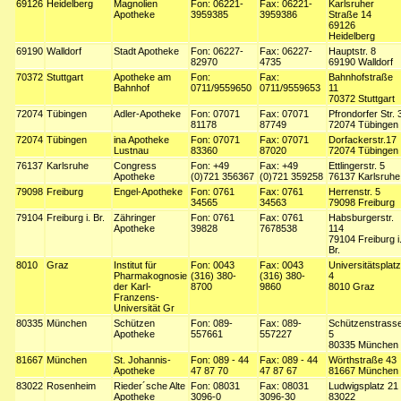
69126
Heidelberg
Magnolien
Fon: 06221-
Fax: 06221-
Karlsruher
Apotheke
3959385
3959386
Straße 14
69126
Heidelberg
69190
Walldorf
Stadt Apotheke
Fon: 06227-
Fax: 06227-
Hauptstr. 8
82970
4735
69190 Walldorf
70372
Stuttgart
Apotheke am
Fon:
Fax:
Bahnhofstraße
Bahnhof
0711/9559650
0711/9559653
11
70372 Stuttgart
72074
Tübingen
Adler-Apotheke
Fon: 07071
Fax: 07071
Pfrondorfer Str. 
81178
87749
72074 Tübingen
72074
Tübingen
ina Apotheke
Fon: 07071
Fax: 07071
Dorfackerstr.17
Lustnau
83360
87020
72074 Tübingen
76137
Karlsruhe
Congress
Fon: +49
Fax: +49
Ettlingerstr. 5
Apotheke
(0)721 356367
(0)721 359258
76137 Karlsruhe
79098
Freiburg
Engel-Apotheke
Fon: 0761
Fax: 0761
Herrenstr. 5
34565
34563
79098 Freiburg
79104
Freiburg i. Br.
Zähringer
Fon: 0761
Fax: 0761
Habsburgerstr.
Apotheke
39828
7678538
114
79104 Freiburg i
Br.
8010
Graz
Institut für
Fon: 0043
Fax: 0043
Universitätsplatz
Pharmakognosie
(316) 380-
(316) 380-
4
der Karl-
8700
9860
8010 Graz
Franzens-
Universität Gr
80335
München
Schützen
Fon: 089-
Fax: 089-
Schützenstrass
Apotheke
557661
557227
5
80335 München
81667
München
St. Johannis-
Fon: 089 - 44
Fax: 089 - 44
Wörthstraße 43
Apotheke
47 87 70
47 87 67
81667 München
83022
Rosenheim
Rieder´sche Alte
Fon: 08031
Fax: 08031
Ludwigsplatz 21
Apotheke
3096-0
3096-30
83022