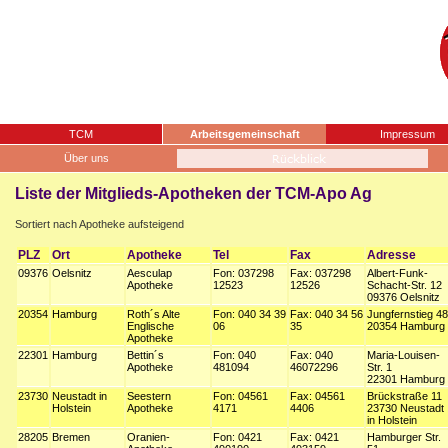
TCM
Arbeitsgemeinschaft
Impressum
Über uns
Liste der Mitglieds-Apotheken der TCM-Apo Ag
Sortiert nach Apotheke aufsteigend
PLZ
Ort
Apotheke
Tel
Fax
Adresse
09376
Oelsnitz
Aesculap
Fon: 037298
Fax: 037298
Albert-Funk-
Apotheke
12523
12526
Schacht-Str. 12
09376 Oelsnitz
20354
Hamburg
Roth´s Alte
Fon: 040 34 39
Fax: 040 34 56
Jungfernstieg 48
Englische
06
35
20354 Hamburg
Apotheke
22301
Hamburg
Bettin´s
Fon: 040
Fax: 040
Maria-Louisen-
Apotheke
481094
46072296
Str. 1
22301 Hamburg
23730
Neustadt in
Seestern
Fon: 04561
Fax: 04561
Brückstraße 11
Holstein
Apotheke
4171
4406
23730 Neustadt
in Holstein
28205
Bremen
Oranien-
Fon: 0421
Fax: 0421
Hamburger Str.