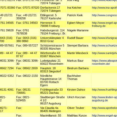
07071 81178
Fax: 07071 87749
Pfrondorfer Str. 3
Rolf Flieg
http://www.AdlerApo
72074 Tübingen
07071 83360
Fax: 07071 87020
Dorfackerstr.17
Ina Keicher
http://www.ina-apot
72074 Tübingen
+49 (0)721
Fax: +49 (0)721
Ettlingerstr. 5
Patrick Kwik
http://www.congres
7
359258
76137 Karlsruhe
0761 34565
Fax: 0761 34563
Herrenstr. 5
Egbert Meyer
http://www.engel-a
79098 Freiburg
freiburg.de
0761 39828
Fax: 0761
Habsburgerstr. 114
Nägele Marianne
7678538
79104 Freiburg i. Br.
0043 (316)
Fax: 0043 (316)
Universitätsplatz 4
Rudolf Bauer
http://www.kfunigra
700
380-9860
8010 Graz
089-557661
Fax: 089-557227
Schützenstrasse 5
Stempel Barbara
http://www.schuet
80335 München
89 - 44 47
Fax: 089 - 44 47
Wörthstraße 43
Martin Wiesbeck
http://www.sanktjo
87 67
81667 München
08031 3096-
Fax: 08031 3096-
Ludwigsplatz 21
Markus Baur
https://www.alteapo
30
83022 Rosenheim
rosenheim.de/
08662 7294
Fax: 08662 2659
Hauptstr. 18
Bindrum Barbara
83313 Siegsdorf
08022-5352
Fax: 08022-2150
Nördliche
Bachhuber
Hauptstrasse 14
Thomas
83700 Rottach
Egern
08131 4091
Fax: 08131
Frühlingstraße 33
Kirsten Dahse
http://www.fruehlin
736681
85221 Dachau
0821-
Fax: 0821-
Stadtberger-Straße
Ulrich Koczian
http://www.linden-a
2
529455
4 1/2
augsburg.de
86157 Augsburg
08271-
Fax:
Via Claudia 4a
Oliver Teuber
http://www.apothek
17
86405 Meitingen
Fax:
Maximilianstr. 55
Matthias Kunze
http://www.engel-a