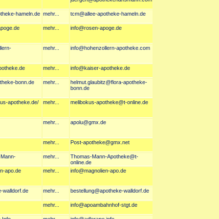
potheke-hameln.de
mehr...
tcm@allee-apotheke-hameln.de
apoge.de
mehr...
info@rosen-apoge.de
lern-
mehr...
info@hohenzollern-apotheke.com
apotheke.de
mehr...
info@kaiser-apotheke.de
otheke-bonn.de
mehr...
helmut.glaubitz@flora-apotheke-
bonn.de
kus-apotheke.de/
mehr...
melibokus-apotheke@t-online.de
mehr...
apolu@gmx.de
mehr...
Post-apotheke@gmx.net
-Mann-
mehr...
Thomas-Mann-Apotheke@t-
online.de
en-apo.de
mehr...
info@magnolien-apo.de
-walldorf.de
mehr...
bestellung@apotheke-walldorf.de
mehr...
info@apoambahnhof-stgt.de