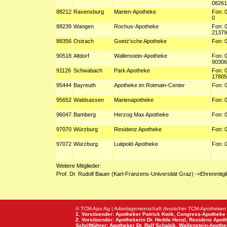
08261
88212
Ravensburg
Marien-Apotheke
Fon: 
0
88239
Wangen
Rochus-Apotheke
Fon: 
21379
88356
Ostrach
Goetz'sche Apotheke
Fon: 
90518
Altdorf
Wallenstein-Apotheke
Fon: 
90306
91126
Schwabach
Park Apotheke
Fon: 
17805
95444
Bayreuth
Apotheke im Rotmain-Center
Fon: 
95652
Waldsassen
Marienapotheke
Fon: 
96047
Bamberg
Herzog Max Apotheke
Fon: 
97070
Würzburg
Residenz Apotheke
Fon: 
97072
Würzburg
Luitpold-Apotheke
Fon: 
Weitere Mitglieder:
Prof. Dr. Rudolf Bauer (Karl-Franzens-Universität Graz) ->Ehrenmitgl
© TCM-Apo Ag | Arbeitsgemeinschaft deutscher TCM-Apotheken
1. Vorsitzender: Apotheker Patrick Kwik,
Congress-Apotheke
2. Vorsitzender: Apothekerin Dr. Hedda Henzl,
Residenz Apot
Schriftführer: Apotheker Dr. Ralf Schabik,
Wallenstein-Apoth