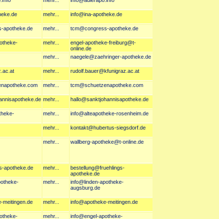
.Info
mehr...
info@adlerapo.info
heke.de
mehr...
info@ina-apotheke.de
s-apotheke.de
mehr...
tcm@congress-apotheke.de
potheke-
mehr...
engel-apotheke-freiburg@t-
online.de
mehr...
naegele@zaehringer-apotheke.de
z.ac.at
mehr...
rudolf.bauer@kfunigraz.ac.at
zenapotheke.com
mehr...
tcm@schuetzenapotheke.com
hannisapotheke.de
mehr...
hallo@sanktjohannisapotheke.de
theke-
mehr...
info@alteapotheke-rosenheim.de
mehr...
kontakt@hubertus-siegsdorf.de
mehr...
wallberg-apotheke@t-online.de
gs-apotheke.de
mehr...
bestellung@fruehlings-
apotheke.de
potheke-
mehr...
info@linden-apotheke-
augsburg.de
e-meitingen.de
mehr...
info@apotheke-meitingen.de
potheke-
mehr...
info@engel-apotheke-