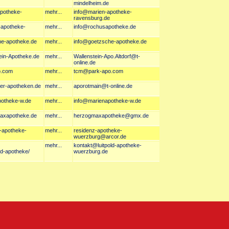
mindelheim.de
apotheke-
mehr...
info@marien-apotheke-
ravensburg.de
-apotheke-
mehr...
info@rochusapotheke.de
he-apotheke.de
mehr...
info@goetzsche-apotheke.de
tein-Apotheke.de
mehr...
Wallenstein-Apo.Altdorf@t-
online.de
o.com
mehr...
tcm@park-apo.com
her-apotheken.de
mehr...
aporotmain@t-online.de
potheke-w.de
mehr...
info@marienapotheke-w.de
maxapotheke.de
mehr...
herzogmaxapotheke@gmx.de
z-apotheke-
mehr...
residenz-apotheke-
wuerzburg@arcor.de
mehr...
kontakt@luitpold-apotheke-
ld-apotheke/
wuerzburg.de