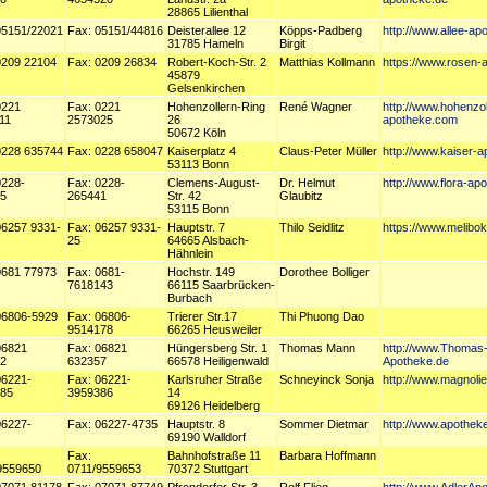
28865 Lilienthal
05151/22021
Fax: 05151/44816
Deisterallee 12
Köpps-Padberg
http://www.allee-a
31785 Hameln
Birgit
0209 22104
Fax: 0209 26834
Robert-Koch-Str. 2
Matthias Kollmann
https://www.rosen-
45879
Gelsenkirchen
0221
Fax: 0221
Hohenzollern-Ring
René Wagner
http://www.hohenzol
11
2573025
26
apotheke.com
50672 Köln
0228 635744
Fax: 0228 658047
Kaiserplatz 4
Claus-Peter Müller
http://www.kaiser-
53113 Bonn
0228-
Fax: 0228-
Clemens-August-
Dr. Helmut
http://www.flora-ap
5
265441
Str. 42
Glaubitz
53115 Bonn
06257 9331-
Fax: 06257 9331-
Hauptstr. 7
Thilo Seidlitz
https://www.melibo
25
64665 Alsbach-
Hähnlein
0681 77973
Fax: 0681-
Hochstr. 149
Dorothee Bolliger
7618143
66115 Saarbrücken-
Burbach
06806-5929
Fax: 06806-
Trierer Str.17
Thi Phuong Dao
9514178
66265 Heusweiler
06821
Fax: 06821
Hüngersberg Str. 1
Thomas Mann
http://www.Thomas
2
632357
66578 Heiligenwald
Apotheke.de
06221-
Fax: 06221-
Karlsruher Straße
Schneyinck Sonja
http://www.magnoli
85
3959386
14
69126 Heidelberg
06227-
Fax: 06227-4735
Hauptstr. 8
Sommer Dietmar
http://www.apotheke
69190 Walldorf
Fax:
Bahnhofstraße 11
Barbara Hoffmann
9559650
0711/9559653
70372 Stuttgart