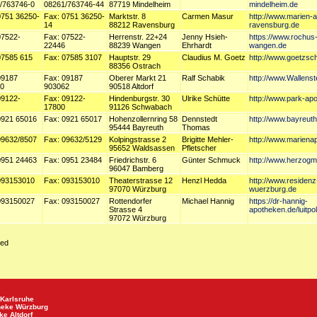
/763746-0
08261/763746-44
87719 Mindelheim
mindelheim.de
0751 36250-
Fax: 0751 36250-
Marktstr. 8
Carmen Masur
http://www.marien-
14
88212 Ravensburg
ravensburg.de
07522-
Fax: 07522-
Herrenstr. 22+24
Jenny Hsieh-
https://www.rochus
22446
88239 Wangen
Ehrhardt
wangen.de
07585 615
Fax: 07585 3107
Hauptstr. 29
Claudius M. Goetz
http://www.goetzsc
88356 Ostrach
09187
Fax: 09187
Oberer Markt 21
Ralf Schabik
http://www.Wallens
0
903062
90518 Altdorf
09122-
Fax: 09122-
Hindenburgstr. 30
Ulrike Schütte
http://www.park-ap
17800
91126 Schwabach
0921 65016
Fax: 0921 65017
Hohenzollernring 58
Dennstedt
http://www.bayreut
95444 Bayreuth
Thomas
09632/8507
Fax: 09632/5129
Kolpingstrasse 2
Brigitte Mehler-
http://www.mariena
95652 Waldsassen
Pfletscher
0951 24463
Fax: 0951 23484
Friedrichstr. 6
Günter Schmuck
http://www.herzog
96047 Bamberg
093153010
Fax: 093153010
Theaterstrasse 12
Henzl Hedda
http://www.residen
97070 Würzburg
wuerzburg.de
093150027
Fax: 093150027
Rottendorfer
Michael Hannig
https://dr-hannig-
Strasse 4
apotheken.de/luitpo
97072 Würzburg
ied
Karlsruhe
heke
Würzburg
eke
Altdorf