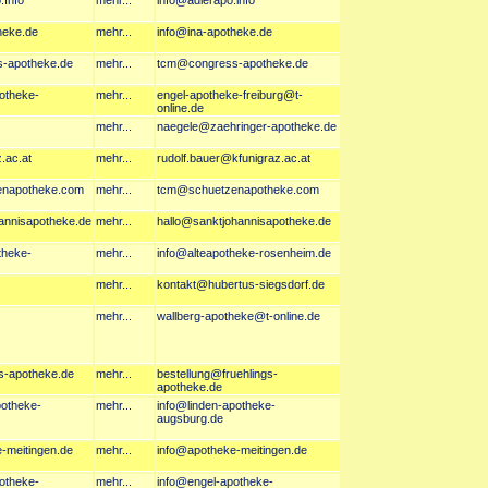
.Info
mehr...
info@adlerapo.info
heke.de
mehr...
info@ina-apotheke.de
s-apotheke.de
mehr...
tcm@congress-apotheke.de
potheke-
mehr...
engel-apotheke-freiburg@t-
online.de
mehr...
naegele@zaehringer-apotheke.de
z.ac.at
mehr...
rudolf.bauer@kfunigraz.ac.at
zenapotheke.com
mehr...
tcm@schuetzenapotheke.com
hannisapotheke.de
mehr...
hallo@sanktjohannisapotheke.de
theke-
mehr...
info@alteapotheke-rosenheim.de
mehr...
kontakt@hubertus-siegsdorf.de
mehr...
wallberg-apotheke@t-online.de
gs-apotheke.de
mehr...
bestellung@fruehlings-
apotheke.de
potheke-
mehr...
info@linden-apotheke-
augsburg.de
e-meitingen.de
mehr...
info@apotheke-meitingen.de
potheke-
mehr...
info@engel-apotheke-