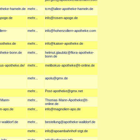
potheke-hameln.de
mehr...
tcm@allee-apotheke-hameln.de
apoge.de
mehr...
info@rosen-apoge.de
lern-
mehr...
info@hohenzollern-apotheke.com
apotheke.de
mehr...
info@kaiser-apotheke.de
otheke-bonn.de
mehr...
helmut.glaubitz@flora-apotheke-
bonn.de
kus-apotheke.de/
mehr...
melibokus-apotheke@t-online.de
mehr...
apolu@gmx.de
mehr...
Post-apotheke@gmx.net
-Mann-
mehr...
Thomas-Mann-Apotheke@t-
online.de
en-apo.de
mehr...
info@magnolien-apo.de
-walldorf.de
mehr...
bestellung@apotheke-walldorf.de
mehr...
info@apoambahnhof-stgt.de