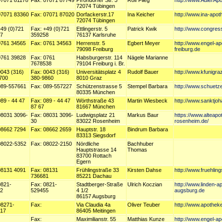
07071 81178
Fax: 07071 87749
Pfrondorfer Str. 3
Rolf Flieg
http://www.AdlerApo
72074 Tübingen
07071 83360
Fax: 07071 87020
Dorfackerstr.17
Ina Keicher
http://www.ina-apot
72074 Tübingen
+49 (0)721
Fax: +49 (0)721
Ettlingerstr. 5
Patrick Kwik
http://www.congres
7
359258
76137 Karlsruhe
0761 34565
Fax: 0761 34563
Herrenstr. 5
Egbert Meyer
http://www.engel-a
79098 Freiburg
freiburg.de
0761 39828
Fax: 0761
Habsburgerstr. 114
Nägele Marianne
7678538
79104 Freiburg i. Br.
0043 (316)
Fax: 0043 (316)
Universitätsplatz 4
Rudolf Bauer
http://www.kfunigra
700
380-9860
8010 Graz
089-557661
Fax: 089-557227
Schützenstrasse 5
Stempel Barbara
http://www.schuet
80335 München
89 - 44 47
Fax: 089 - 44 47
Wörthstraße 43
Martin Wiesbeck
http://www.sanktjo
87 67
81667 München
08031 3096-
Fax: 08031 3096-
Ludwigsplatz 21
Markus Baur
https://www.alteapo
30
83022 Rosenheim
rosenheim.de/
08662 7294
Fax: 08662 2659
Hauptstr. 18
Bindrum Barbara
83313 Siegsdorf
08022-5352
Fax: 08022-2150
Nördliche
Bachhuber
Hauptstrasse 14
Thomas
83700 Rottach
Egern
08131 4091
Fax: 08131
Frühlingstraße 33
Kirsten Dahse
http://www.fruehlin
736681
85221 Dachau
0821-
Fax: 0821-
Stadtberger-Straße
Ulrich Koczian
http://www.linden-a
2
529455
4 1/2
augsburg.de
86157 Augsburg
08271-
Fax:
Via Claudia 4a
Oliver Teuber
http://www.apothek
17
86405 Meitingen
Fax:
Maximilianstr. 55
Matthias Kunze
http://www.engel-a