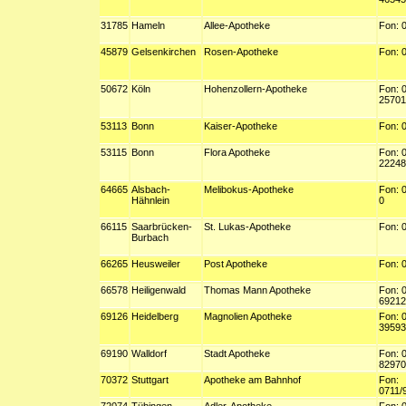
31785
Hameln
Allee-Apotheke
Fon: 
45879
Gelsenkirchen
Rosen-Apotheke
Fon: 
50672
Köln
Hohenzollern-Apotheke
Fon: 
25701
53113
Bonn
Kaiser-Apotheke
Fon: 
53115
Bonn
Flora Apotheke
Fon: 
22248
64665
Alsbach-
Melibokus-Apotheke
Fon: 
Hähnlein
0
66115
Saarbrücken-
St. Lukas-Apotheke
Fon: 
Burbach
66265
Heusweiler
Post Apotheke
Fon: 
66578
Heiligenwald
Thomas Mann Apotheke
Fon: 
69212
69126
Heidelberg
Magnolien Apotheke
Fon: 
39593
69190
Walldorf
Stadt Apotheke
Fon: 
82970
70372
Stuttgart
Apotheke am Bahnhof
Fon:
0711/