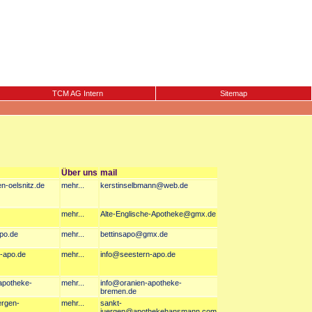
TCM AG Intern
Sitemap
Über uns
mail
n-oelsnitz.de
mehr...
kerstinselbmann@web.de
mehr...
Alte-Englische-Apotheke@gmx.de
apo.de
mehr...
bettinsapo@gmx.de
n-apo.de
mehr...
info@seestern-apo.de
-apotheke-
mehr...
info@oranien-apotheke-
bremen.de
ergen-
mehr...
sankt-
juergen@apothekehansmann.com