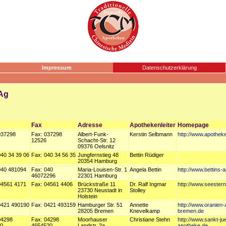
Impressum
Datenschutzerklärung
 Ag
Fax
Adresse
Apothekenleiter
Homepage
037298
Fax: 037298
Albert-Funk-
Kerstin Selbmann
http://www.apotheke
12526
Schacht-Str. 12
09376 Oelsnitz
040 34 39 06
Fax: 040 34 56 35
Jungfernstieg 48
Bettin Rüdiger
20354 Hamburg
040 481094
Fax: 040
Maria-Louisen-Str. 1
Angela Bettin
http://www.bettins-
46072296
22301 Hamburg
04561 4171
Fax: 04561 4406
Brückstraße 11
Dr. Ralf Ingmar
http://www.seester
23730 Neustadt in
Stolley
Holstein
0421 490190
Fax: 0421 493159
Hamburger Str. 51
Annette
http://www.oranien
28205 Bremen
Knevelkamp
bremen.de
04298
Fax: 04298
Moorhauser
Christiane Stehn
http://www.sankt-ju
0
4654520
Landstr. 2a
apotheke.de