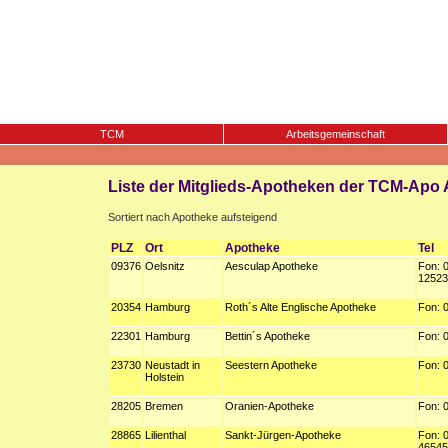
TCM
Arbeitsgemeinschaft
Liste der Mitglieds-Apotheken der TCM-Apo
Sortiert nach Apotheke aufsteigend
PLZ
Ort
Apotheke
Tel
09376
Oelsnitz
Aesculap Apotheke
Fon: 
12523
20354
Hamburg
Roth´s Alte Englische Apotheke
Fon: 
22301
Hamburg
Bettin´s Apotheke
Fon: 
23730
Neustadt in
Seestern Apotheke
Fon: 
Holstein
28205
Bremen
Oranien-Apotheke
Fon: 
28865
Lilienthal
Sankt-Jürgen-Apotheke
Fon: 
46545