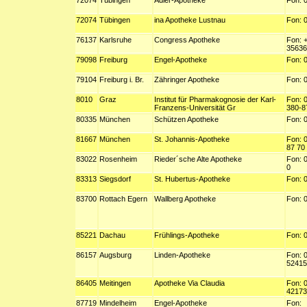
72074
Tübingen
Adler-Apotheke
Fon: 
72074
Tübingen
ina Apotheke Lustnau
Fon: 
76137
Karlsruhe
Congress Apotheke
Fon: 
35636
79098
Freiburg
Engel-Apotheke
Fon: 
79104
Freiburg i. Br.
Zähringer Apotheke
Fon: 
8010
Graz
Institut für Pharmakognosie der Karl-
Fon: 
Franzens-Universität Gr
380-8
80335
München
Schützen Apotheke
Fon: 
81667
München
St. Johannis-Apotheke
Fon: 0
87 70
83022
Rosenheim
Rieder´sche Alte Apotheke
Fon: 
0
83313
Siegsdorf
St. Hubertus-Apotheke
Fon: 
83700
Rottach Egern
Wallberg Apotheke
Fon: 
85221
Dachau
Frühlings-Apotheke
Fon: 
86157
Augsburg
Linden-Apotheke
Fon: 
52415
86405
Meitingen
Apotheke Via Claudia
Fon: 
42173
87719
Mindelheim
Engel-Apotheke
Fon: