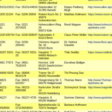
28865 Lilienthal
05151/22021
Fax: 05151/44816
Deisterallee 12
Köpps-Padberg
http://www.allee-a
31785 Hameln
Birgit
0209 22104
Fax: 0209 26834
Robert-Koch-Str. 2
Matthias Kollmann
https://www.rosen-
45879
Gelsenkirchen
0221
Fax: 0221
Hohenzollern-Ring
René Wagner
http://www.hohenzol
11
2573025
26
apotheke.com
50672 Köln
0228 635744
Fax: 0228 658047
Kaiserplatz 4
Claus-Peter Müller
http://www.kaiser-
53113 Bonn
0228-
Fax: 0228-
Clemens-August-
Dr. Helmut
http://www.flora-ap
5
265441
Str. 42
Glaubitz
53115 Bonn
06257 9331-
Fax: 06257 9331-
Hauptstr. 7
Thilo Seidlitz
https://www.melibo
25
64665 Alsbach-
Hähnlein
0681 77973
Fax: 0681-
Hochstr. 149
Dorothee Bolliger
7618143
66115 Saarbrücken-
Burbach
06806-5929
Fax: 06806-
Trierer Str.17
Thi Phuong Dao
9514178
66265 Heusweiler
06821
Fax: 06821
Hüngersberg Str. 1
Thomas Mann
http://www.Thomas
2
632357
66578 Heiligenwald
Apotheke.de
06221-
Fax: 06221-
Karlsruher Straße
Schneyinck Sonja
http://www.magnoli
85
3959386
14
69126 Heidelberg
06227-
Fax: 06227-4735
Hauptstr. 8
Sommer Dietmar
http://www.apotheke
69190 Walldorf
Fax:
Bahnhofstraße 11
Barbara Hoffmann
9559650
0711/9559653
70372 Stuttgart