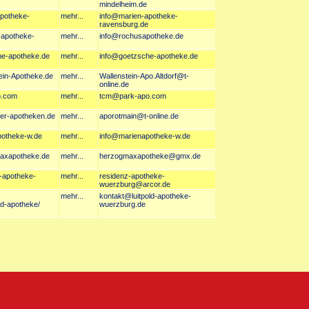
mindelheim.de
apotheke-
mehr...
info@marien-apotheke-
ravensburg.de
-apotheke-
mehr...
info@rochusapotheke.de
he-apotheke.de
mehr...
info@goetzsche-apotheke.de
tein-Apotheke.de
mehr...
Wallenstein-Apo.Altdorf@t-
online.de
o.com
mehr...
tcm@park-apo.com
her-apotheken.de
mehr...
aporotmain@t-online.de
potheke-w.de
mehr...
info@marienapotheke-w.de
maxapotheke.de
mehr...
herzogmaxapotheke@gmx.de
z-apotheke-
mehr...
residenz-apotheke-
wuerzburg@arcor.de
mehr...
kontakt@luitpold-apotheke-
ld-apotheke/
wuerzburg.de