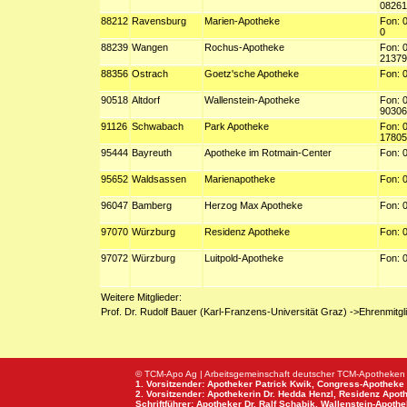
08261
88212
Ravensburg
Marien-Apotheke
Fon: 
0
88239
Wangen
Rochus-Apotheke
Fon: 
21379
88356
Ostrach
Goetz'sche Apotheke
Fon: 
90518
Altdorf
Wallenstein-Apotheke
Fon: 
90306
91126
Schwabach
Park Apotheke
Fon: 
17805
95444
Bayreuth
Apotheke im Rotmain-Center
Fon: 
95652
Waldsassen
Marienapotheke
Fon: 
96047
Bamberg
Herzog Max Apotheke
Fon: 
97070
Würzburg
Residenz Apotheke
Fon: 
97072
Würzburg
Luitpold-Apotheke
Fon: 
Weitere Mitglieder:
Prof. Dr. Rudolf Bauer (Karl-Franzens-Universität Graz) ->Ehrenmitgl
© TCM-Apo Ag | Arbeitsgemeinschaft deutscher TCM-Apotheken
1. Vorsitzender: Apotheker Patrick Kwik,
Congress-Apotheke
2. Vorsitzender: Apothekerin Dr. Hedda Henzl,
Residenz Apot
Schriftführer: Apotheker Dr. Ralf Schabik,
Wallenstein-Apoth