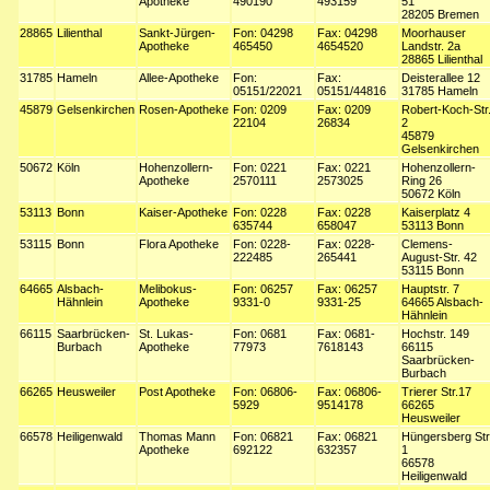
Apotheke
490190
493159
51
28205 Bremen
28865
Lilienthal
Sankt-Jürgen-
Fon: 04298
Fax: 04298
Moorhauser
Apotheke
465450
4654520
Landstr. 2a
28865 Lilienthal
31785
Hameln
Allee-Apotheke
Fon:
Fax:
Deisterallee 12
05151/22021
05151/44816
31785 Hameln
45879
Gelsenkirchen
Rosen-Apotheke
Fon: 0209
Fax: 0209
Robert-Koch-Str
22104
26834
2
45879
Gelsenkirchen
50672
Köln
Hohenzollern-
Fon: 0221
Fax: 0221
Hohenzollern-
Apotheke
2570111
2573025
Ring 26
50672 Köln
53113
Bonn
Kaiser-Apotheke
Fon: 0228
Fax: 0228
Kaiserplatz 4
635744
658047
53113 Bonn
53115
Bonn
Flora Apotheke
Fon: 0228-
Fax: 0228-
Clemens-
222485
265441
August-Str. 42
53115 Bonn
64665
Alsbach-
Melibokus-
Fon: 06257
Fax: 06257
Hauptstr. 7
Hähnlein
Apotheke
9331-0
9331-25
64665 Alsbach-
Hähnlein
66115
Saarbrücken-
St. Lukas-
Fon: 0681
Fax: 0681-
Hochstr. 149
Burbach
Apotheke
77973
7618143
66115
Saarbrücken-
Burbach
66265
Heusweiler
Post Apotheke
Fon: 06806-
Fax: 06806-
Trierer Str.17
5929
9514178
66265
Heusweiler
66578
Heiligenwald
Thomas Mann
Fon: 06821
Fax: 06821
Hüngersberg Str
Apotheke
692122
632357
1
66578
Heiligenwald