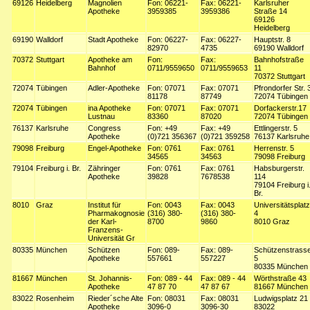
69126
Heidelberg
Magnolien
Fon: 06221-
Fax: 06221-
Karlsruher
Apotheke
3959385
3959386
Straße 14
69126
Heidelberg
69190
Walldorf
Stadt Apotheke
Fon: 06227-
Fax: 06227-
Hauptstr. 8
82970
4735
69190 Walldorf
70372
Stuttgart
Apotheke am
Fon:
Fax:
Bahnhofstraße
Bahnhof
0711/9559650
0711/9559653
11
70372 Stuttgart
72074
Tübingen
Adler-Apotheke
Fon: 07071
Fax: 07071
Pfrondorfer Str. 
81178
87749
72074 Tübingen
72074
Tübingen
ina Apotheke
Fon: 07071
Fax: 07071
Dorfackerstr.17
Lustnau
83360
87020
72074 Tübingen
76137
Karlsruhe
Congress
Fon: +49
Fax: +49
Ettlingerstr. 5
Apotheke
(0)721 356367
(0)721 359258
76137 Karlsruhe
79098
Freiburg
Engel-Apotheke
Fon: 0761
Fax: 0761
Herrenstr. 5
34565
34563
79098 Freiburg
79104
Freiburg i. Br.
Zähringer
Fon: 0761
Fax: 0761
Habsburgerstr.
Apotheke
39828
7678538
114
79104 Freiburg i
Br.
8010
Graz
Institut für
Fon: 0043
Fax: 0043
Universitätsplatz
Pharmakognosie
(316) 380-
(316) 380-
4
der Karl-
8700
9860
8010 Graz
Franzens-
Universität Gr
80335
München
Schützen
Fon: 089-
Fax: 089-
Schützenstrass
Apotheke
557661
557227
5
80335 München
81667
München
St. Johannis-
Fon: 089 - 44
Fax: 089 - 44
Wörthstraße 43
Apotheke
47 87 70
47 87 67
81667 München
83022
Rosenheim
Rieder´sche Alte
Fon: 08031
Fax: 08031
Ludwigsplatz 21
Apotheke
3096-0
3096-30
83022