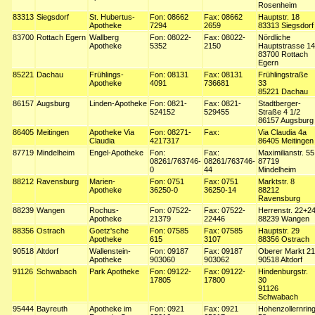
Rosenheim
83313
Siegsdorf
St. Hubertus-
Fon: 08662
Fax: 08662
Hauptstr. 18
Apotheke
7294
2659
83313 Siegsdorf
83700
Rottach Egern
Wallberg
Fon: 08022-
Fax: 08022-
Nördliche
Apotheke
5352
2150
Hauptstrasse 14
83700 Rottach
Egern
85221
Dachau
Frühlings-
Fon: 08131
Fax: 08131
Frühlingstraße
Apotheke
4091
736681
33
85221 Dachau
86157
Augsburg
Linden-Apotheke
Fon: 0821-
Fax: 0821-
Stadtberger-
524152
529455
Straße 4 1/2
86157 Augsburg
86405
Meitingen
Apotheke Via
Fon: 08271-
Fax:
Via Claudia 4a
Claudia
4217317
86405 Meitingen
87719
Mindelheim
Engel-Apotheke
Fon:
Fax:
Maximilianstr. 55
08261/763746-
08261/763746-
87719
0
44
Mindelheim
88212
Ravensburg
Marien-
Fon: 0751
Fax: 0751
Marktstr. 8
Apotheke
36250-0
36250-14
88212
Ravensburg
88239
Wangen
Rochus-
Fon: 07522-
Fax: 07522-
Herrenstr. 22+2
Apotheke
21379
22446
88239 Wangen
88356
Ostrach
Goetz'sche
Fon: 07585
Fax: 07585
Hauptstr. 29
Apotheke
615
3107
88356 Ostrach
90518
Altdorf
Wallenstein-
Fon: 09187
Fax: 09187
Oberer Markt 21
Apotheke
903060
903062
90518 Altdorf
91126
Schwabach
Park Apotheke
Fon: 09122-
Fax: 09122-
Hindenburgstr.
17805
17800
30
91126
Schwabach
95444
Bayreuth
Apotheke im
Fon: 0921
Fax: 0921
Hohenzollernrin