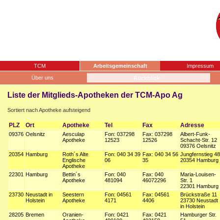
TCM
Arbeitsgemeinschaft
Impressum
Über uns
Liste der Mitglieds-Apotheken der TCM-Apo Ag
Sortiert nach Apotheke aufsteigend
PLZ
Ort
Apotheke
Tel
Fax
Adresse
09376
Oelsnitz
Aesculap
Fon: 037298
Fax: 037298
Albert-Funk-
Apotheke
12523
12526
Schacht-Str. 12
09376 Oelsnitz
20354
Hamburg
Roth´s Alte
Fon: 040 34 39
Fax: 040 34 56
Jungfernstieg 48
Englische
06
35
20354 Hamburg
Apotheke
22301
Hamburg
Bettin´s
Fon: 040
Fax: 040
Maria-Louisen-
Apotheke
481094
46072296
Str. 1
22301 Hamburg
23730
Neustadt in
Seestern
Fon: 04561
Fax: 04561
Brückstraße 11
Holstein
Apotheke
4171
4406
23730 Neustadt
in Holstein
28205
Bremen
Oranien-
Fon: 0421
Fax: 0421
Hamburger Str.