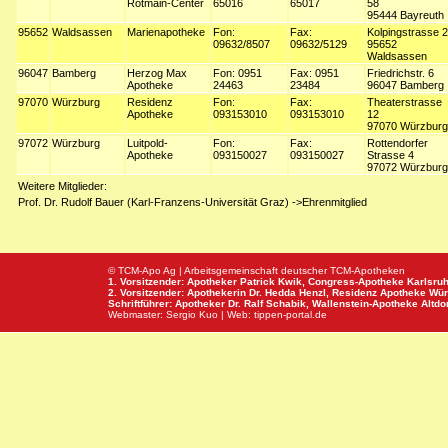
Rotmain-Center
65016
65017
58
95444 Bayreuth
95652
Waldsassen
Marienapotheke
Fon:
Fax:
Kolpingstrasse 2
09632/8507
09632/5129
95652
Waldsassen
96047
Bamberg
Herzog Max
Fon: 0951
Fax: 0951
Friedrichstr. 6
Apotheke
24463
23484
96047 Bamberg
97070
Würzburg
Residenz
Fon:
Fax:
Theaterstrasse
Apotheke
093153010
093153010
12
97070 Würzburg
97072
Würzburg
Luitpold-
Fon:
Fax:
Rottendorfer
Apotheke
093150027
093150027
Strasse 4
97072 Würzburg
Weitere Mitglieder:
Prof. Dr. Rudolf Bauer (Karl-Franzens-Universität Graz) ->Ehrenmitglied
© TCM-Apo Ag | Arbeitsgemeinschaft deutscher TCM-Apotheken
1. Vorsitzender: Apotheker Patrick Kwik,
Congress-Apotheke
Karlsru
2. Vorsitzender: Apothekerin Dr. Hedda Henzl,
Residenz Apotheke
Wür
Schriftführer: Apotheker Dr. Ralf Schabik,
Wallenstein-Apotheke
Altdor
Webmaster:
Sergio Kuo
| Web:
tippen-portal.de