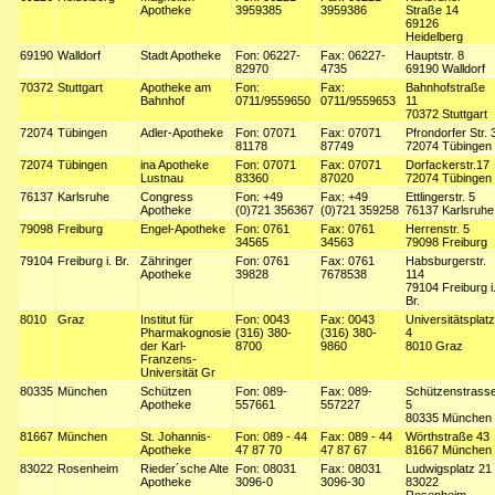
Apotheke
3959385
3959386
Straße 14
69126
Heidelberg
69190
Walldorf
Stadt Apotheke
Fon: 06227-
Fax: 06227-
Hauptstr. 8
82970
4735
69190 Walldorf
70372
Stuttgart
Apotheke am
Fon:
Fax:
Bahnhofstraße
Bahnhof
0711/9559650
0711/9559653
11
70372 Stuttgart
72074
Tübingen
Adler-Apotheke
Fon: 07071
Fax: 07071
Pfrondorfer Str. 
81178
87749
72074 Tübingen
72074
Tübingen
ina Apotheke
Fon: 07071
Fax: 07071
Dorfackerstr.17
Lustnau
83360
87020
72074 Tübingen
76137
Karlsruhe
Congress
Fon: +49
Fax: +49
Ettlingerstr. 5
Apotheke
(0)721 356367
(0)721 359258
76137 Karlsruhe
79098
Freiburg
Engel-Apotheke
Fon: 0761
Fax: 0761
Herrenstr. 5
34565
34563
79098 Freiburg
79104
Freiburg i. Br.
Zähringer
Fon: 0761
Fax: 0761
Habsburgerstr.
Apotheke
39828
7678538
114
79104 Freiburg i
Br.
8010
Graz
Institut für
Fon: 0043
Fax: 0043
Universitätsplatz
Pharmakognosie
(316) 380-
(316) 380-
4
der Karl-
8700
9860
8010 Graz
Franzens-
Universität Gr
80335
München
Schützen
Fon: 089-
Fax: 089-
Schützenstrass
Apotheke
557661
557227
5
80335 München
81667
München
St. Johannis-
Fon: 089 - 44
Fax: 089 - 44
Wörthstraße 43
Apotheke
47 87 70
47 87 67
81667 München
83022
Rosenheim
Rieder´sche Alte
Fon: 08031
Fax: 08031
Ludwigsplatz 21
Apotheke
3096-0
3096-30
83022