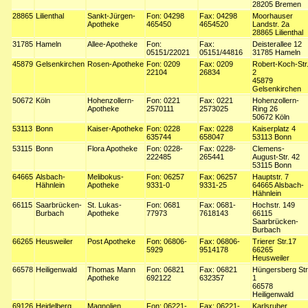
28205 Bremen
28865
Lilienthal
Sankt-Jürgen-
Fon: 04298
Fax: 04298
Moorhauser
Apotheke
465450
4654520
Landstr. 2a
28865 Lilienthal
31785
Hameln
Allee-Apotheke
Fon:
Fax:
Deisterallee 12
05151/22021
05151/44816
31785 Hameln
45879
Gelsenkirchen
Rosen-Apotheke
Fon: 0209
Fax: 0209
Robert-Koch-Str
22104
26834
2
45879
Gelsenkirchen
50672
Köln
Hohenzollern-
Fon: 0221
Fax: 0221
Hohenzollern-
Apotheke
2570111
2573025
Ring 26
50672 Köln
53113
Bonn
Kaiser-Apotheke
Fon: 0228
Fax: 0228
Kaiserplatz 4
635744
658047
53113 Bonn
53115
Bonn
Flora Apotheke
Fon: 0228-
Fax: 0228-
Clemens-
222485
265441
August-Str. 42
53115 Bonn
64665
Alsbach-
Melibokus-
Fon: 06257
Fax: 06257
Hauptstr. 7
Hähnlein
Apotheke
9331-0
9331-25
64665 Alsbach-
Hähnlein
66115
Saarbrücken-
St. Lukas-
Fon: 0681
Fax: 0681-
Hochstr. 149
Burbach
Apotheke
77973
7618143
66115
Saarbrücken-
Burbach
66265
Heusweiler
Post Apotheke
Fon: 06806-
Fax: 06806-
Trierer Str.17
5929
9514178
66265
Heusweiler
66578
Heiligenwald
Thomas Mann
Fon: 06821
Fax: 06821
Hüngersberg Str
Apotheke
692122
632357
1
66578
Heiligenwald
69126
Heidelberg
Magnolien
Fon: 06221-
Fax: 06221-
Karlsruher