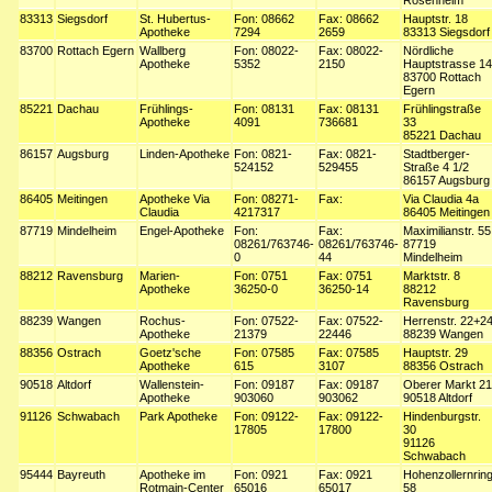
Rosenheim
83313
Siegsdorf
St. Hubertus-
Fon: 08662
Fax: 08662
Hauptstr. 18
Apotheke
7294
2659
83313 Siegsdorf
83700
Rottach Egern
Wallberg
Fon: 08022-
Fax: 08022-
Nördliche
Apotheke
5352
2150
Hauptstrasse 14
83700 Rottach
Egern
85221
Dachau
Frühlings-
Fon: 08131
Fax: 08131
Frühlingstraße
Apotheke
4091
736681
33
85221 Dachau
86157
Augsburg
Linden-Apotheke
Fon: 0821-
Fax: 0821-
Stadtberger-
524152
529455
Straße 4 1/2
86157 Augsburg
86405
Meitingen
Apotheke Via
Fon: 08271-
Fax:
Via Claudia 4a
Claudia
4217317
86405 Meitingen
87719
Mindelheim
Engel-Apotheke
Fon:
Fax:
Maximilianstr. 55
08261/763746-
08261/763746-
87719
0
44
Mindelheim
88212
Ravensburg
Marien-
Fon: 0751
Fax: 0751
Marktstr. 8
Apotheke
36250-0
36250-14
88212
Ravensburg
88239
Wangen
Rochus-
Fon: 07522-
Fax: 07522-
Herrenstr. 22+2
Apotheke
21379
22446
88239 Wangen
88356
Ostrach
Goetz'sche
Fon: 07585
Fax: 07585
Hauptstr. 29
Apotheke
615
3107
88356 Ostrach
90518
Altdorf
Wallenstein-
Fon: 09187
Fax: 09187
Oberer Markt 21
Apotheke
903060
903062
90518 Altdorf
91126
Schwabach
Park Apotheke
Fon: 09122-
Fax: 09122-
Hindenburgstr.
17805
17800
30
91126
Schwabach
95444
Bayreuth
Apotheke im
Fon: 0921
Fax: 0921
Hohenzollernrin
Rotmain-Center
65016
65017
58