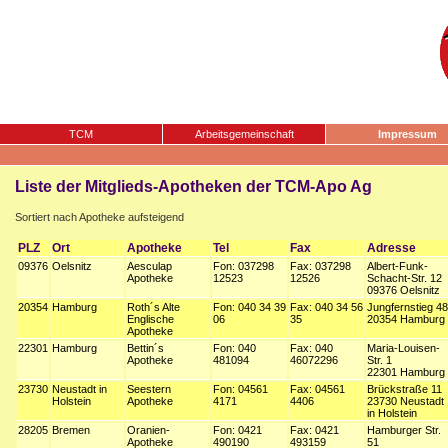
TCM
Arbeitsgemeinschaft
Impressum
Liste der Mitglieds-Apotheken der TCM-Apo Ag
Sortiert nach Apotheke aufsteigend
PLZ
Ort
Apotheke
Tel
Fax
Adresse
09376
Oelsnitz
Aesculap
Fon: 037298
Fax: 037298
Albert-Funk-
Apotheke
12523
12526
Schacht-Str. 12
09376 Oelsnitz
20354
Hamburg
Roth´s Alte
Fon: 040 34 39
Fax: 040 34 56
Jungfernstieg 48
Englische
06
35
20354 Hamburg
Apotheke
22301
Hamburg
Bettin´s
Fon: 040
Fax: 040
Maria-Louisen-
Apotheke
481094
46072296
Str. 1
22301 Hamburg
23730
Neustadt in
Seestern
Fon: 04561
Fax: 04561
Brückstraße 11
Holstein
Apotheke
4171
4406
23730 Neustadt
in Holstein
28205
Bremen
Oranien-
Fon: 0421
Fax: 0421
Hamburger Str.
Apotheke
490190
493159
51