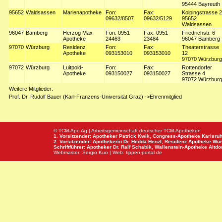
95444 Bayreuth
95652
Waldsassen
Marienapotheke
Fon:
Fax:
Kolpingstrasse 2
09632/8507
09632/5129
95652
Waldsassen
96047
Bamberg
Herzog Max
Fon: 0951
Fax: 0951
Friedrichstr. 6
Apotheke
24463
23484
96047 Bamberg
97070
Würzburg
Residenz
Fon:
Fax:
Theaterstrasse
Apotheke
093153010
093153010
12
97070 Würzburg
97072
Würzburg
Luitpold-
Fon:
Fax:
Rottendorfer
Apotheke
093150027
093150027
Strasse 4
97072 Würzburg
Weitere Mitglieder:
Prof. Dr. Rudolf Bauer (Karl-Franzens-Universität Graz) ->Ehrenmitglied
© TCM-Apo Ag | Arbeitsgemeinschaft deutscher TCM-Apotheken
1. Vorsitzender: Apotheker Patrick Kwik,
Congress-Apotheke
Karlsru
2. Vorsitzender: Apothekerin Dr. Hedda Henzl,
Residenz Apotheke
Wür
Schriftführer: Apotheker Dr. Ralf Schabik,
Wallenstein-Apotheke
Altdor
Webmaster:
Sergio Kuo
| Web:
tippen-portal.de