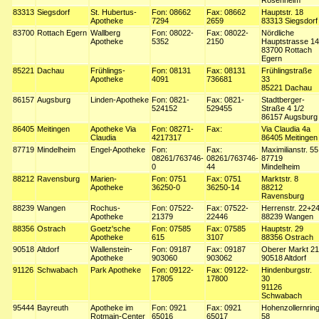
Rosenheim
83313
Siegsdorf
St. Hubertus-
Fon: 08662
Fax: 08662
Hauptstr. 18
Apotheke
7294
2659
83313 Siegsdorf
83700
Rottach Egern
Wallberg
Fon: 08022-
Fax: 08022-
Nördliche
Apotheke
5352
2150
Hauptstrasse 14
83700 Rottach
Egern
85221
Dachau
Frühlings-
Fon: 08131
Fax: 08131
Frühlingstraße
Apotheke
4091
736681
33
85221 Dachau
86157
Augsburg
Linden-Apotheke
Fon: 0821-
Fax: 0821-
Stadtberger-
524152
529455
Straße 4 1/2
86157 Augsburg
86405
Meitingen
Apotheke Via
Fon: 08271-
Fax:
Via Claudia 4a
Claudia
4217317
86405 Meitingen
87719
Mindelheim
Engel-Apotheke
Fon:
Fax:
Maximilianstr. 55
08261/763746-
08261/763746-
87719
0
44
Mindelheim
88212
Ravensburg
Marien-
Fon: 0751
Fax: 0751
Marktstr. 8
Apotheke
36250-0
36250-14
88212
Ravensburg
88239
Wangen
Rochus-
Fon: 07522-
Fax: 07522-
Herrenstr. 22+2
Apotheke
21379
22446
88239 Wangen
88356
Ostrach
Goetz'sche
Fon: 07585
Fax: 07585
Hauptstr. 29
Apotheke
615
3107
88356 Ostrach
90518
Altdorf
Wallenstein-
Fon: 09187
Fax: 09187
Oberer Markt 21
Apotheke
903060
903062
90518 Altdorf
91126
Schwabach
Park Apotheke
Fon: 09122-
Fax: 09122-
Hindenburgstr.
17805
17800
30
91126
Schwabach
95444
Bayreuth
Apotheke im
Fon: 0921
Fax: 0921
Hohenzollernrin
Rotmain-Center
65016
65017
58