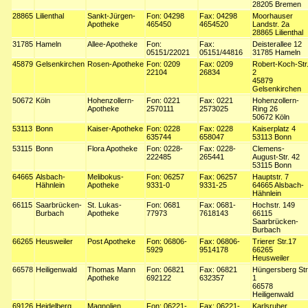
28205 Bremen
28865
Lilienthal
Sankt-Jürgen-
Fon: 04298
Fax: 04298
Moorhauser
Apotheke
465450
4654520
Landstr. 2a
28865 Lilienthal
31785
Hameln
Allee-Apotheke
Fon:
Fax:
Deisterallee 12
05151/22021
05151/44816
31785 Hameln
45879
Gelsenkirchen
Rosen-Apotheke
Fon: 0209
Fax: 0209
Robert-Koch-Str
22104
26834
2
45879
Gelsenkirchen
50672
Köln
Hohenzollern-
Fon: 0221
Fax: 0221
Hohenzollern-
Apotheke
2570111
2573025
Ring 26
50672 Köln
53113
Bonn
Kaiser-Apotheke
Fon: 0228
Fax: 0228
Kaiserplatz 4
635744
658047
53113 Bonn
53115
Bonn
Flora Apotheke
Fon: 0228-
Fax: 0228-
Clemens-
222485
265441
August-Str. 42
53115 Bonn
64665
Alsbach-
Melibokus-
Fon: 06257
Fax: 06257
Hauptstr. 7
Hähnlein
Apotheke
9331-0
9331-25
64665 Alsbach-
Hähnlein
66115
Saarbrücken-
St. Lukas-
Fon: 0681
Fax: 0681-
Hochstr. 149
Burbach
Apotheke
77973
7618143
66115
Saarbrücken-
Burbach
66265
Heusweiler
Post Apotheke
Fon: 06806-
Fax: 06806-
Trierer Str.17
5929
9514178
66265
Heusweiler
66578
Heiligenwald
Thomas Mann
Fon: 06821
Fax: 06821
Hüngersberg Str
Apotheke
692122
632357
1
66578
Heiligenwald
69126
Heidelberg
Magnolien
Fon: 06221-
Fax: 06221-
Karlsruher