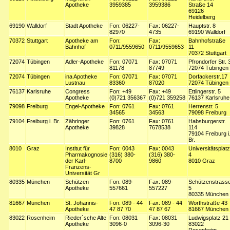
Apotheke
3959385
3959386
Straße 14
69126
Heidelberg
69190
Walldorf
Stadt Apotheke
Fon: 06227-
Fax: 06227-
Hauptstr. 8
82970
4735
69190 Walldorf
70372
Stuttgart
Apotheke am
Fon:
Fax:
Bahnhofstraße
Bahnhof
0711/9559650
0711/9559653
11
70372 Stuttgart
72074
Tübingen
Adler-Apotheke
Fon: 07071
Fax: 07071
Pfrondorfer Str. 
81178
87749
72074 Tübingen
72074
Tübingen
ina Apotheke
Fon: 07071
Fax: 07071
Dorfackerstr.17
Lustnau
83360
87020
72074 Tübingen
76137
Karlsruhe
Congress
Fon: +49
Fax: +49
Ettlingerstr. 5
Apotheke
(0)721 356367
(0)721 359258
76137 Karlsruhe
79098
Freiburg
Engel-Apotheke
Fon: 0761
Fax: 0761
Herrenstr. 5
34565
34563
79098 Freiburg
79104
Freiburg i. Br.
Zähringer
Fon: 0761
Fax: 0761
Habsburgerstr.
Apotheke
39828
7678538
114
79104 Freiburg i
Br.
8010
Graz
Institut für
Fon: 0043
Fax: 0043
Universitätsplatz
Pharmakognosie
(316) 380-
(316) 380-
4
der Karl-
8700
9860
8010 Graz
Franzens-
Universität Gr
80335
München
Schützen
Fon: 089-
Fax: 089-
Schützenstrass
Apotheke
557661
557227
5
80335 München
81667
München
St. Johannis-
Fon: 089 - 44
Fax: 089 - 44
Wörthstraße 43
Apotheke
47 87 70
47 87 67
81667 München
83022
Rosenheim
Rieder´sche Alte
Fon: 08031
Fax: 08031
Ludwigsplatz 21
Apotheke
3096-0
3096-30
83022