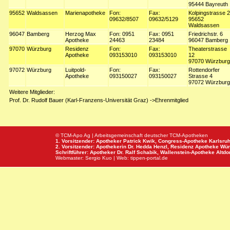
95444 Bayreuth
95652
Waldsassen
Marienapotheke
Fon:
Fax:
Kolpingstrasse 2
09632/8507
09632/5129
95652
Waldsassen
96047
Bamberg
Herzog Max
Fon: 0951
Fax: 0951
Friedrichstr. 6
Apotheke
24463
23484
96047 Bamberg
97070
Würzburg
Residenz
Fon:
Fax:
Theaterstrasse
Apotheke
093153010
093153010
12
97070 Würzburg
97072
Würzburg
Luitpold-
Fon:
Fax:
Rottendorfer
Apotheke
093150027
093150027
Strasse 4
97072 Würzburg
Weitere Mitglieder:
Prof. Dr. Rudolf Bauer (Karl-Franzens-Universität Graz) ->Ehrenmitglied
© TCM-Apo Ag | Arbeitsgemeinschaft deutscher TCM-Apotheken
1. Vorsitzender: Apotheker Patrick Kwik,
Congress-Apotheke
Karlsru
2. Vorsitzender: Apothekerin Dr. Hedda Henzl,
Residenz Apotheke
Wür
Schriftführer: Apotheker Dr. Ralf Schabik,
Wallenstein-Apotheke
Altdor
Webmaster:
Sergio Kuo
| Web:
tippen-portal.de