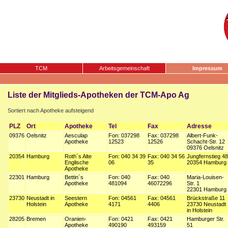
TCM
Arbeitsgemeinschaft
Impressum
Liste der Mitglieds-Apotheken der TCM-Apo Ag
Sortiert nach Apotheke aufsteigend
PLZ
Ort
Apotheke
Tel
Fax
Adresse
09376
Oelsnitz
Aesculap
Fon: 037298
Fax: 037298
Albert-Funk-
Apotheke
12523
12526
Schacht-Str. 12
09376 Oelsnitz
20354
Hamburg
Roth´s Alte
Fon: 040 34 39
Fax: 040 34 56
Jungfernstieg 48
Englische
06
35
20354 Hamburg
Apotheke
22301
Hamburg
Bettin´s
Fon: 040
Fax: 040
Maria-Louisen-
Apotheke
481094
46072296
Str. 1
22301 Hamburg
23730
Neustadt in
Seestern
Fon: 04561
Fax: 04561
Brückstraße 11
Holstein
Apotheke
4171
4406
23730 Neustadt
in Holstein
28205
Bremen
Oranien-
Fon: 0421
Fax: 0421
Hamburger Str.
Apotheke
490190
493159
51