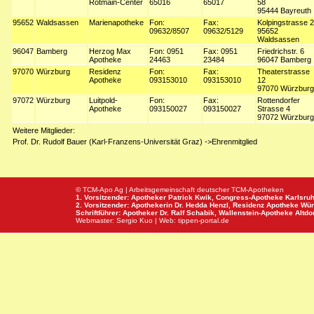
Rotmain-Center
65016
65017
58
95444 Bayreuth
95652
Waldsassen
Marienapotheke
Fon:
Fax:
Kolpingstrasse 2
09632/8507
09632/5129
95652
Waldsassen
96047
Bamberg
Herzog Max
Fon: 0951
Fax: 0951
Friedrichstr. 6
Apotheke
24463
23484
96047 Bamberg
97070
Würzburg
Residenz
Fon:
Fax:
Theaterstrasse
Apotheke
093153010
093153010
12
97070 Würzburg
97072
Würzburg
Luitpold-
Fon:
Fax:
Rottendorfer
Apotheke
093150027
093150027
Strasse 4
97072 Würzburg
Weitere Mitglieder:
Prof. Dr. Rudolf Bauer (Karl-Franzens-Universität Graz) ->Ehrenmitglied
© TCM-Apo Ag | Arbeitsgemeinschaft deutscher TCM-Apotheken
1. Vorsitzender: Apotheker Patrick Kwik,
Congress-Apotheke
Karlsru
2. Vorsitzender: Apothekerin Dr. Hedda Henzl,
Residenz Apotheke
Wür
Schriftführer: Apotheker Dr. Ralf Schabik,
Wallenstein-Apotheke
Altdor
Webmaster:
Sergio Kuo
| Web:
tippen-portal.de