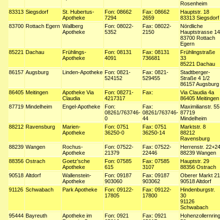
Rosenheim
83313
Siegsdorf
St. Hubertus-
Fon: 08662
Fax: 08662
Hauptstr. 18
Apotheke
7294
2659
83313 Siegsdorf
83700
Rottach Egern
Wallberg
Fon: 08022-
Fax: 08022-
Nördliche
Apotheke
5352
2150
Hauptstrasse 14
83700 Rottach
Egern
85221
Dachau
Frühlings-
Fon: 08131
Fax: 08131
Frühlingstraße
Apotheke
4091
736681
33
85221 Dachau
86157
Augsburg
Linden-Apotheke
Fon: 0821-
Fax: 0821-
Stadtberger-
524152
529455
Straße 4 1/2
86157 Augsburg
86405
Meitingen
Apotheke Via
Fon: 08271-
Fax:
Via Claudia 4a
Claudia
4217317
86405 Meitingen
87719
Mindelheim
Engel-Apotheke
Fon:
Fax:
Maximilianstr. 55
08261/763746-
08261/763746-
87719
0
44
Mindelheim
88212
Ravensburg
Marien-
Fon: 0751
Fax: 0751
Marktstr. 8
Apotheke
36250-0
36250-14
88212
Ravensburg
88239
Wangen
Rochus-
Fon: 07522-
Fax: 07522-
Herrenstr. 22+2
Apotheke
21379
22446
88239 Wangen
88356
Ostrach
Goetz'sche
Fon: 07585
Fax: 07585
Hauptstr. 29
Apotheke
615
3107
88356 Ostrach
90518
Altdorf
Wallenstein-
Fon: 09187
Fax: 09187
Oberer Markt 21
Apotheke
903060
903062
90518 Altdorf
91126
Schwabach
Park Apotheke
Fon: 09122-
Fax: 09122-
Hindenburgstr.
17805
17800
30
91126
Schwabach
95444
Bayreuth
Apotheke im
Fon: 0921
Fax: 0921
Hohenzollernrin