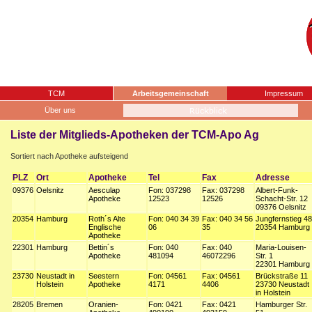
TCM
Arbeitsgemeinschaft
Impressum
Über uns
Liste der Mitglieds-Apotheken der TCM-Apo Ag
Sortiert nach Apotheke aufsteigend
PLZ
Ort
Apotheke
Tel
Fax
Adresse
09376
Oelsnitz
Aesculap
Fon: 037298
Fax: 037298
Albert-Funk-
Apotheke
12523
12526
Schacht-Str. 12
09376 Oelsnitz
20354
Hamburg
Roth´s Alte
Fon: 040 34 39
Fax: 040 34 56
Jungfernstieg 48
Englische
06
35
20354 Hamburg
Apotheke
22301
Hamburg
Bettin´s
Fon: 040
Fax: 040
Maria-Louisen-
Apotheke
481094
46072296
Str. 1
22301 Hamburg
23730
Neustadt in
Seestern
Fon: 04561
Fax: 04561
Brückstraße 11
Holstein
Apotheke
4171
4406
23730 Neustadt
in Holstein
28205
Bremen
Oranien-
Fon: 0421
Fax: 0421
Hamburger Str.