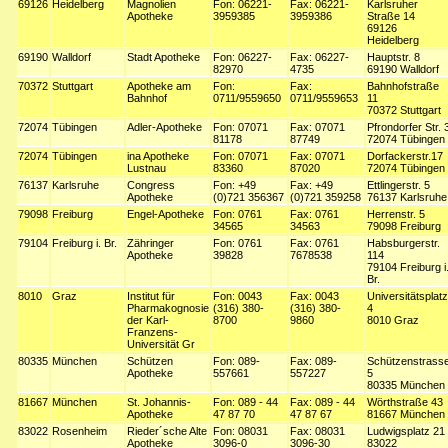
69126
Heidelberg
Magnolien
Fon: 06221-
Fax: 06221-
Karlsruher
Apotheke
3959385
3959386
Straße 14
69126
Heidelberg
69190
Walldorf
Stadt Apotheke
Fon: 06227-
Fax: 06227-
Hauptstr. 8
82970
4735
69190 Walldorf
70372
Stuttgart
Apotheke am
Fon:
Fax:
Bahnhofstraße
Bahnhof
0711/9559650
0711/9559653
11
70372 Stuttgart
72074
Tübingen
Adler-Apotheke
Fon: 07071
Fax: 07071
Pfrondorfer Str. 
81178
87749
72074 Tübingen
72074
Tübingen
ina Apotheke
Fon: 07071
Fax: 07071
Dorfackerstr.17
Lustnau
83360
87020
72074 Tübingen
76137
Karlsruhe
Congress
Fon: +49
Fax: +49
Ettlingerstr. 5
Apotheke
(0)721 356367
(0)721 359258
76137 Karlsruhe
79098
Freiburg
Engel-Apotheke
Fon: 0761
Fax: 0761
Herrenstr. 5
34565
34563
79098 Freiburg
79104
Freiburg i. Br.
Zähringer
Fon: 0761
Fax: 0761
Habsburgerstr.
Apotheke
39828
7678538
114
79104 Freiburg i
Br.
8010
Graz
Institut für
Fon: 0043
Fax: 0043
Universitätsplatz
Pharmakognosie
(316) 380-
(316) 380-
4
der Karl-
8700
9860
8010 Graz
Franzens-
Universität Gr
80335
München
Schützen
Fon: 089-
Fax: 089-
Schützenstrass
Apotheke
557661
557227
5
80335 München
81667
München
St. Johannis-
Fon: 089 - 44
Fax: 089 - 44
Wörthstraße 43
Apotheke
47 87 70
47 87 67
81667 München
83022
Rosenheim
Rieder´sche Alte
Fon: 08031
Fax: 08031
Ludwigsplatz 21
Apotheke
3096-0
3096-30
83022