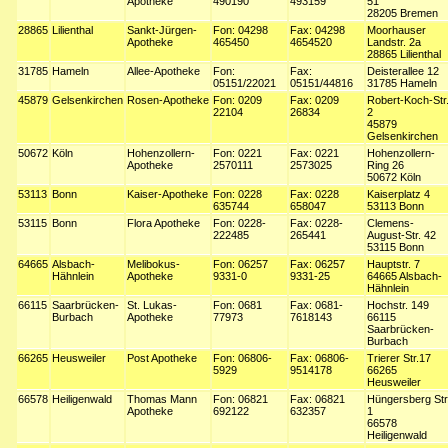
Apotheke
490190
493159
51
28205 Bremen
28865
Lilienthal
Sankt-Jürgen-
Fon: 04298
Fax: 04298
Moorhauser
Apotheke
465450
4654520
Landstr. 2a
28865 Lilienthal
31785
Hameln
Allee-Apotheke
Fon:
Fax:
Deisterallee 12
05151/22021
05151/44816
31785 Hameln
45879
Gelsenkirchen
Rosen-Apotheke
Fon: 0209
Fax: 0209
Robert-Koch-Str
22104
26834
2
45879
Gelsenkirchen
50672
Köln
Hohenzollern-
Fon: 0221
Fax: 0221
Hohenzollern-
Apotheke
2570111
2573025
Ring 26
50672 Köln
53113
Bonn
Kaiser-Apotheke
Fon: 0228
Fax: 0228
Kaiserplatz 4
635744
658047
53113 Bonn
53115
Bonn
Flora Apotheke
Fon: 0228-
Fax: 0228-
Clemens-
222485
265441
August-Str. 42
53115 Bonn
64665
Alsbach-
Melibokus-
Fon: 06257
Fax: 06257
Hauptstr. 7
Hähnlein
Apotheke
9331-0
9331-25
64665 Alsbach-
Hähnlein
66115
Saarbrücken-
St. Lukas-
Fon: 0681
Fax: 0681-
Hochstr. 149
Burbach
Apotheke
77973
7618143
66115
Saarbrücken-
Burbach
66265
Heusweiler
Post Apotheke
Fon: 06806-
Fax: 06806-
Trierer Str.17
5929
9514178
66265
Heusweiler
66578
Heiligenwald
Thomas Mann
Fon: 06821
Fax: 06821
Hüngersberg Str
Apotheke
692122
632357
1
66578
Heiligenwald