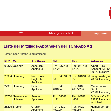
TCM
Arbeitsgemeinschaft
Impressum
Liste der Mitglieds-Apotheken der TCM-Apo Ag
Sortiert nach Apotheke aufsteigend
PLZ
Ort
Apotheke
Tel
Fax
Adresse
09376
Oelsnitz
Aesculap
Fon: 037298
Fax: 037298
Albert-Funk-
Apotheke
12523
12526
Schacht-Str. 12
09376 Oelsnitz
20354
Hamburg
Roth´s Alte
Fon: 040 34 39
Fax: 040 34 56
Jungfernstieg 48
Englische
06
35
20354 Hamburg
Apotheke
22301
Hamburg
Bettin´s
Fon: 040
Fax: 040
Maria-Louisen-
Apotheke
481094
46072296
Str. 1
22301 Hamburg
23730
Neustadt in
Seestern
Fon: 04561
Fax: 04561
Brückstraße 11
Holstein
Apotheke
4171
4406
23730 Neustadt
in Holstein
28205
Bremen
Oranien-
Fon: 0421
Fax: 0421
Hamburger Str.
Apotheke
490190
493159
51