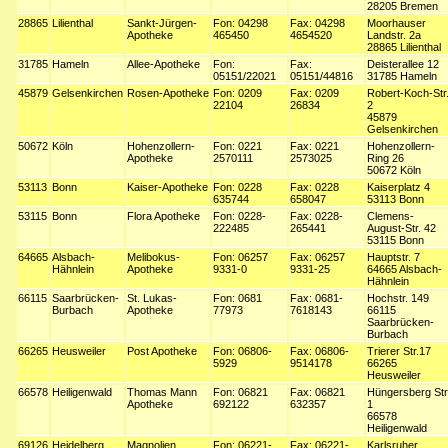
28205 Bremen
28865
Lilienthal
Sankt-Jürgen-
Fon: 04298
Fax: 04298
Moorhauser
Apotheke
465450
4654520
Landstr. 2a
28865 Lilienthal
31785
Hameln
Allee-Apotheke
Fon:
Fax:
Deisterallee 12
05151/22021
05151/44816
31785 Hameln
45879
Gelsenkirchen
Rosen-Apotheke
Fon: 0209
Fax: 0209
Robert-Koch-Str
22104
26834
2
45879
Gelsenkirchen
50672
Köln
Hohenzollern-
Fon: 0221
Fax: 0221
Hohenzollern-
Apotheke
2570111
2573025
Ring 26
50672 Köln
53113
Bonn
Kaiser-Apotheke
Fon: 0228
Fax: 0228
Kaiserplatz 4
635744
658047
53113 Bonn
53115
Bonn
Flora Apotheke
Fon: 0228-
Fax: 0228-
Clemens-
222485
265441
August-Str. 42
53115 Bonn
64665
Alsbach-
Melibokus-
Fon: 06257
Fax: 06257
Hauptstr. 7
Hähnlein
Apotheke
9331-0
9331-25
64665 Alsbach-
Hähnlein
66115
Saarbrücken-
St. Lukas-
Fon: 0681
Fax: 0681-
Hochstr. 149
Burbach
Apotheke
77973
7618143
66115
Saarbrücken-
Burbach
66265
Heusweiler
Post Apotheke
Fon: 06806-
Fax: 06806-
Trierer Str.17
5929
9514178
66265
Heusweiler
66578
Heiligenwald
Thomas Mann
Fon: 06821
Fax: 06821
Hüngersberg Str
Apotheke
692122
632357
1
66578
Heiligenwald
69126
Heidelberg
Magnolien
Fon: 06221-
Fax: 06221-
Karlsruher