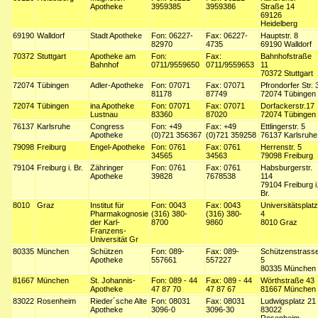
Apotheke
3959385
3959386
Straße 14
69126
Heidelberg
69190
Walldorf
Stadt Apotheke
Fon: 06227-
Fax: 06227-
Hauptstr. 8
82970
4735
69190 Walldorf
70372
Stuttgart
Apotheke am
Fon:
Fax:
Bahnhofstraße
Bahnhof
0711/9559650
0711/9559653
11
70372 Stuttgart
72074
Tübingen
Adler-Apotheke
Fon: 07071
Fax: 07071
Pfrondorfer Str. 
81178
87749
72074 Tübingen
72074
Tübingen
ina Apotheke
Fon: 07071
Fax: 07071
Dorfackerstr.17
Lustnau
83360
87020
72074 Tübingen
76137
Karlsruhe
Congress
Fon: +49
Fax: +49
Ettlingerstr. 5
Apotheke
(0)721 356367
(0)721 359258
76137 Karlsruhe
79098
Freiburg
Engel-Apotheke
Fon: 0761
Fax: 0761
Herrenstr. 5
34565
34563
79098 Freiburg
79104
Freiburg i. Br.
Zähringer
Fon: 0761
Fax: 0761
Habsburgerstr.
Apotheke
39828
7678538
114
79104 Freiburg i
Br.
8010
Graz
Institut für
Fon: 0043
Fax: 0043
Universitätsplatz
Pharmakognosie
(316) 380-
(316) 380-
4
der Karl-
8700
9860
8010 Graz
Franzens-
Universität Gr
80335
München
Schützen
Fon: 089-
Fax: 089-
Schützenstrass
Apotheke
557661
557227
5
80335 München
81667
München
St. Johannis-
Fon: 089 - 44
Fax: 089 - 44
Wörthstraße 43
Apotheke
47 87 70
47 87 67
81667 München
83022
Rosenheim
Rieder´sche Alte
Fon: 08031
Fax: 08031
Ludwigsplatz 21
Apotheke
3096-0
3096-30
83022