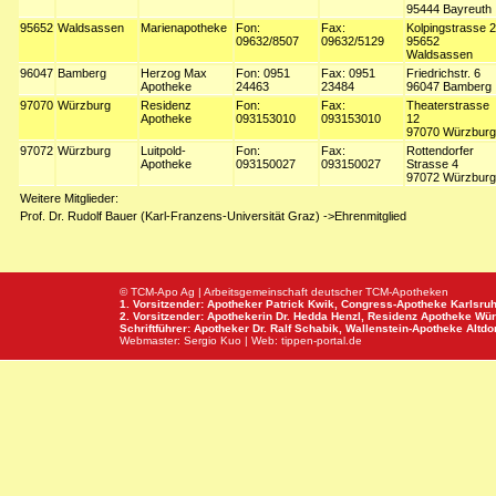
95444 Bayreuth
95652
Waldsassen
Marienapotheke
Fon:
Fax:
Kolpingstrasse 2
09632/8507
09632/5129
95652
Waldsassen
96047
Bamberg
Herzog Max
Fon: 0951
Fax: 0951
Friedrichstr. 6
Apotheke
24463
23484
96047 Bamberg
97070
Würzburg
Residenz
Fon:
Fax:
Theaterstrasse
Apotheke
093153010
093153010
12
97070 Würzburg
97072
Würzburg
Luitpold-
Fon:
Fax:
Rottendorfer
Apotheke
093150027
093150027
Strasse 4
97072 Würzburg
Weitere Mitglieder:
Prof. Dr. Rudolf Bauer (Karl-Franzens-Universität Graz) ->Ehrenmitglied
© TCM-Apo Ag | Arbeitsgemeinschaft deutscher TCM-Apotheken
1. Vorsitzender: Apotheker Patrick Kwik,
Congress-Apotheke
Karlsru
2. Vorsitzender: Apothekerin Dr. Hedda Henzl,
Residenz Apotheke
Wür
Schriftführer: Apotheker Dr. Ralf Schabik,
Wallenstein-Apotheke
Altdor
Webmaster:
Sergio Kuo
| Web:
tippen-portal.de