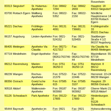
Rosenheim
83313
Siegsdorf
St. Hubertus-
Fon: 08662
Fax: 08662
Hauptstr. 18
Apotheke
7294
2659
83313 Siegsdorf
83700
Rottach Egern
Wallberg
Fon: 08022-
Fax: 08022-
Nördliche
Apotheke
5352
2150
Hauptstrasse 14
83700 Rottach
Egern
85221
Dachau
Frühlings-
Fon: 08131
Fax: 08131
Frühlingstraße
Apotheke
4091
736681
33
85221 Dachau
86157
Augsburg
Linden-Apotheke
Fon: 0821-
Fax: 0821-
Stadtberger-
524152
529455
Straße 4 1/2
86157 Augsburg
86405
Meitingen
Apotheke Via
Fon: 08271-
Fax:
Via Claudia 4a
Claudia
4217317
86405 Meitingen
87719
Mindelheim
Engel-Apotheke
Fon:
Fax:
Maximilianstr. 55
08261/763746-
08261/763746-
87719
0
44
Mindelheim
88212
Ravensburg
Marien-
Fon: 0751
Fax: 0751
Marktstr. 8
Apotheke
36250-0
36250-14
88212
Ravensburg
88239
Wangen
Rochus-
Fon: 07522-
Fax: 07522-
Herrenstr. 22+2
Apotheke
21379
22446
88239 Wangen
88356
Ostrach
Goetz'sche
Fon: 07585
Fax: 07585
Hauptstr. 29
Apotheke
615
3107
88356 Ostrach
90518
Altdorf
Wallenstein-
Fon: 09187
Fax: 09187
Oberer Markt 21
Apotheke
903060
903062
90518 Altdorf
91126
Schwabach
Park Apotheke
Fon: 09122-
Fax: 09122-
Hindenburgstr.
17805
17800
30
91126
Schwabach
95444
Bayreuth
Apotheke im
Fon: 0921
Fax: 0921
Hohenzollernrin