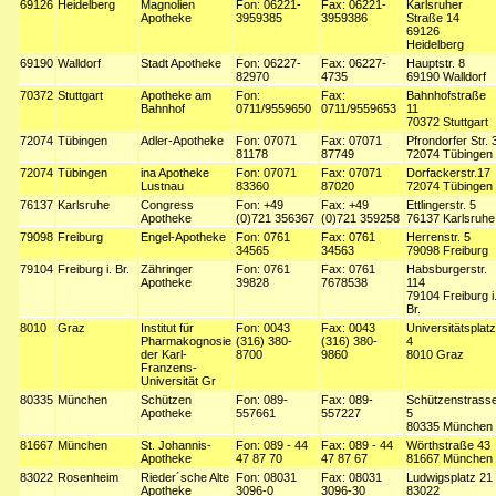
69126
Heidelberg
Magnolien
Fon: 06221-
Fax: 06221-
Karlsruher
Apotheke
3959385
3959386
Straße 14
69126
Heidelberg
69190
Walldorf
Stadt Apotheke
Fon: 06227-
Fax: 06227-
Hauptstr. 8
82970
4735
69190 Walldorf
70372
Stuttgart
Apotheke am
Fon:
Fax:
Bahnhofstraße
Bahnhof
0711/9559650
0711/9559653
11
70372 Stuttgart
72074
Tübingen
Adler-Apotheke
Fon: 07071
Fax: 07071
Pfrondorfer Str. 
81178
87749
72074 Tübingen
72074
Tübingen
ina Apotheke
Fon: 07071
Fax: 07071
Dorfackerstr.17
Lustnau
83360
87020
72074 Tübingen
76137
Karlsruhe
Congress
Fon: +49
Fax: +49
Ettlingerstr. 5
Apotheke
(0)721 356367
(0)721 359258
76137 Karlsruhe
79098
Freiburg
Engel-Apotheke
Fon: 0761
Fax: 0761
Herrenstr. 5
34565
34563
79098 Freiburg
79104
Freiburg i. Br.
Zähringer
Fon: 0761
Fax: 0761
Habsburgerstr.
Apotheke
39828
7678538
114
79104 Freiburg i
Br.
8010
Graz
Institut für
Fon: 0043
Fax: 0043
Universitätsplatz
Pharmakognosie
(316) 380-
(316) 380-
4
der Karl-
8700
9860
8010 Graz
Franzens-
Universität Gr
80335
München
Schützen
Fon: 089-
Fax: 089-
Schützenstrass
Apotheke
557661
557227
5
80335 München
81667
München
St. Johannis-
Fon: 089 - 44
Fax: 089 - 44
Wörthstraße 43
Apotheke
47 87 70
47 87 67
81667 München
83022
Rosenheim
Rieder´sche Alte
Fon: 08031
Fax: 08031
Ludwigsplatz 21
Apotheke
3096-0
3096-30
83022