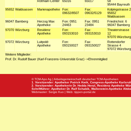
Rotmain-Center
65016
65017
58
95444 Bayreuth
95652
Waldsassen
Marienapotheke
Fon:
Fax:
Kolpingstrasse 2
09632/8507
09632/5129
95652
Waldsassen
96047
Bamberg
Herzog Max
Fon: 0951
Fax: 0951
Friedrichstr. 6
Apotheke
24463
23484
96047 Bamberg
97070
Würzburg
Residenz
Fon:
Fax:
Theaterstrasse
Apotheke
093153010
093153010
12
97070 Würzburg
97072
Würzburg
Luitpold-
Fon:
Fax:
Rottendorfer
Apotheke
093150027
093150027
Strasse 4
97072 Würzburg
Weitere Mitglieder:
Prof. Dr. Rudolf Bauer (Karl-Franzens-Universität Graz) ->Ehrenmitglied
© TCM-Apo Ag | Arbeitsgemeinschaft deutscher TCM-Apotheken
1. Vorsitzender: Apotheker Patrick Kwik,
Congress-Apotheke
Karlsru
2. Vorsitzender: Apothekerin Dr. Hedda Henzl,
Residenz Apotheke
Wür
Schriftführer: Apotheker Dr. Ralf Schabik,
Wallenstein-Apotheke
Altdor
Webmaster:
Sergio Kuo
| Web:
tippen-portal.de