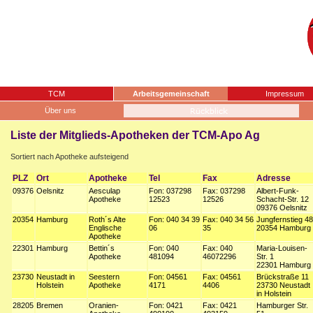
TCM
Arbeitsgemeinschaft
Impressum
Über uns
Liste der Mitglieds-Apotheken der TCM-Apo Ag
Sortiert nach Apotheke aufsteigend
PLZ
Ort
Apotheke
Tel
Fax
Adresse
09376
Oelsnitz
Aesculap
Fon: 037298
Fax: 037298
Albert-Funk-
Apotheke
12523
12526
Schacht-Str. 12
09376 Oelsnitz
20354
Hamburg
Roth´s Alte
Fon: 040 34 39
Fax: 040 34 56
Jungfernstieg 48
Englische
06
35
20354 Hamburg
Apotheke
22301
Hamburg
Bettin´s
Fon: 040
Fax: 040
Maria-Louisen-
Apotheke
481094
46072296
Str. 1
22301 Hamburg
23730
Neustadt in
Seestern
Fon: 04561
Fax: 04561
Brückstraße 11
Holstein
Apotheke
4171
4406
23730 Neustadt
in Holstein
28205
Bremen
Oranien-
Fon: 0421
Fax: 0421
Hamburger Str.