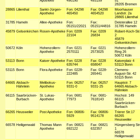
Apotheke
490190
493159
51
28205 Bremen
28865
Lilienthal
Sankt-Jürgen-
Fon: 04298
Fax: 04298
Moorhauser
Apotheke
465450
4654520
Landstr. 2a
28865 Lilienthal
31785
Hameln
Allee-Apotheke
Fon:
Fax:
Deisterallee 12
05151/22021
05151/44816
31785 Hameln
45879
Gelsenkirchen
Rosen-Apotheke
Fon: 0209
Fax: 0209
Robert-Koch-Str
22104
26834
2
45879
Gelsenkirchen
50672
Köln
Hohenzollern-
Fon: 0221
Fax: 0221
Hohenzollern-
Apotheke
2570111
2573025
Ring 26
50672 Köln
53113
Bonn
Kaiser-Apotheke
Fon: 0228
Fax: 0228
Kaiserplatz 4
635744
658047
53113 Bonn
53115
Bonn
Flora Apotheke
Fon: 0228-
Fax: 0228-
Clemens-
222485
265441
August-Str. 42
53115 Bonn
64665
Alsbach-
Melibokus-
Fon: 06257
Fax: 06257
Hauptstr. 7
Hähnlein
Apotheke
9331-0
9331-25
64665 Alsbach-
Hähnlein
66115
Saarbrücken-
St. Lukas-
Fon: 0681
Fax: 0681-
Hochstr. 149
Burbach
Apotheke
77973
7618143
66115
Saarbrücken-
Burbach
66265
Heusweiler
Post Apotheke
Fon: 06806-
Fax: 06806-
Trierer Str.17
5929
9514178
66265
Heusweiler
66578
Heiligenwald
Thomas Mann
Fon: 06821
Fax: 06821
Hüngersberg Str
Apotheke
692122
632357
1
66578
Heiligenwald