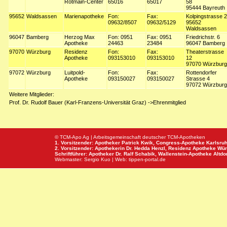
Rotmain-Center
65016
65017
58
95444 Bayreuth
95652
Waldsassen
Marienapotheke
Fon:
Fax:
Kolpingstrasse 2
09632/8507
09632/5129
95652
Waldsassen
96047
Bamberg
Herzog Max
Fon: 0951
Fax: 0951
Friedrichstr. 6
Apotheke
24463
23484
96047 Bamberg
97070
Würzburg
Residenz
Fon:
Fax:
Theaterstrasse
Apotheke
093153010
093153010
12
97070 Würzburg
97072
Würzburg
Luitpold-
Fon:
Fax:
Rottendorfer
Apotheke
093150027
093150027
Strasse 4
97072 Würzburg
Weitere Mitglieder:
Prof. Dr. Rudolf Bauer (Karl-Franzens-Universität Graz) ->Ehrenmitglied
© TCM-Apo Ag | Arbeitsgemeinschaft deutscher TCM-Apotheken
1. Vorsitzender: Apotheker Patrick Kwik,
Congress-Apotheke
Karlsru
2. Vorsitzender: Apothekerin Dr. Hedda Henzl,
Residenz Apotheke
Wür
Schriftführer: Apotheker Dr. Ralf Schabik,
Wallenstein-Apotheke
Altdor
Webmaster:
Sergio Kuo
| Web:
tippen-portal.de