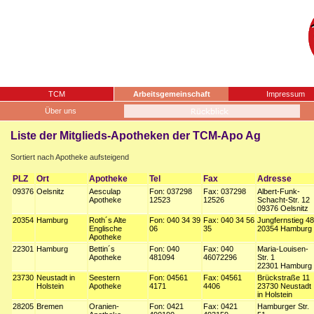
TCM
Arbeitsgemeinschaft
Impressum
Über uns
Liste der Mitglieds-Apotheken der TCM-Apo Ag
Sortiert nach Apotheke aufsteigend
PLZ
Ort
Apotheke
Tel
Fax
Adresse
09376
Oelsnitz
Aesculap
Fon: 037298
Fax: 037298
Albert-Funk-
Apotheke
12523
12526
Schacht-Str. 12
09376 Oelsnitz
20354
Hamburg
Roth´s Alte
Fon: 040 34 39
Fax: 040 34 56
Jungfernstieg 48
Englische
06
35
20354 Hamburg
Apotheke
22301
Hamburg
Bettin´s
Fon: 040
Fax: 040
Maria-Louisen-
Apotheke
481094
46072296
Str. 1
22301 Hamburg
23730
Neustadt in
Seestern
Fon: 04561
Fax: 04561
Brückstraße 11
Holstein
Apotheke
4171
4406
23730 Neustadt
in Holstein
28205
Bremen
Oranien-
Fon: 0421
Fax: 0421
Hamburger Str.