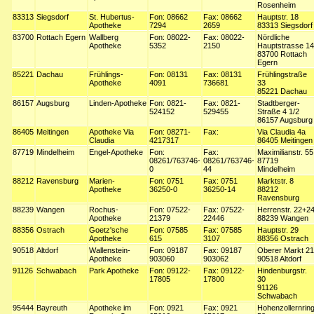
Rosenheim
83313
Siegsdorf
St. Hubertus-
Fon: 08662
Fax: 08662
Hauptstr. 18
Apotheke
7294
2659
83313 Siegsdorf
83700
Rottach Egern
Wallberg
Fon: 08022-
Fax: 08022-
Nördliche
Apotheke
5352
2150
Hauptstrasse 14
83700 Rottach
Egern
85221
Dachau
Frühlings-
Fon: 08131
Fax: 08131
Frühlingstraße
Apotheke
4091
736681
33
85221 Dachau
86157
Augsburg
Linden-Apotheke
Fon: 0821-
Fax: 0821-
Stadtberger-
524152
529455
Straße 4 1/2
86157 Augsburg
86405
Meitingen
Apotheke Via
Fon: 08271-
Fax:
Via Claudia 4a
Claudia
4217317
86405 Meitingen
87719
Mindelheim
Engel-Apotheke
Fon:
Fax:
Maximilianstr. 55
08261/763746-
08261/763746-
87719
0
44
Mindelheim
88212
Ravensburg
Marien-
Fon: 0751
Fax: 0751
Marktstr. 8
Apotheke
36250-0
36250-14
88212
Ravensburg
88239
Wangen
Rochus-
Fon: 07522-
Fax: 07522-
Herrenstr. 22+2
Apotheke
21379
22446
88239 Wangen
88356
Ostrach
Goetz'sche
Fon: 07585
Fax: 07585
Hauptstr. 29
Apotheke
615
3107
88356 Ostrach
90518
Altdorf
Wallenstein-
Fon: 09187
Fax: 09187
Oberer Markt 21
Apotheke
903060
903062
90518 Altdorf
91126
Schwabach
Park Apotheke
Fon: 09122-
Fax: 09122-
Hindenburgstr.
17805
17800
30
91126
Schwabach
95444
Bayreuth
Apotheke im
Fon: 0921
Fax: 0921
Hohenzollernrin