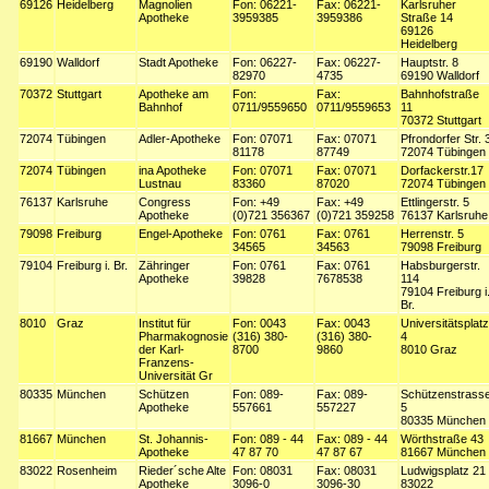
69126
Heidelberg
Magnolien
Fon: 06221-
Fax: 06221-
Karlsruher
Apotheke
3959385
3959386
Straße 14
69126
Heidelberg
69190
Walldorf
Stadt Apotheke
Fon: 06227-
Fax: 06227-
Hauptstr. 8
82970
4735
69190 Walldorf
70372
Stuttgart
Apotheke am
Fon:
Fax:
Bahnhofstraße
Bahnhof
0711/9559650
0711/9559653
11
70372 Stuttgart
72074
Tübingen
Adler-Apotheke
Fon: 07071
Fax: 07071
Pfrondorfer Str. 
81178
87749
72074 Tübingen
72074
Tübingen
ina Apotheke
Fon: 07071
Fax: 07071
Dorfackerstr.17
Lustnau
83360
87020
72074 Tübingen
76137
Karlsruhe
Congress
Fon: +49
Fax: +49
Ettlingerstr. 5
Apotheke
(0)721 356367
(0)721 359258
76137 Karlsruhe
79098
Freiburg
Engel-Apotheke
Fon: 0761
Fax: 0761
Herrenstr. 5
34565
34563
79098 Freiburg
79104
Freiburg i. Br.
Zähringer
Fon: 0761
Fax: 0761
Habsburgerstr.
Apotheke
39828
7678538
114
79104 Freiburg i
Br.
8010
Graz
Institut für
Fon: 0043
Fax: 0043
Universitätsplatz
Pharmakognosie
(316) 380-
(316) 380-
4
der Karl-
8700
9860
8010 Graz
Franzens-
Universität Gr
80335
München
Schützen
Fon: 089-
Fax: 089-
Schützenstrass
Apotheke
557661
557227
5
80335 München
81667
München
St. Johannis-
Fon: 089 - 44
Fax: 089 - 44
Wörthstraße 43
Apotheke
47 87 70
47 87 67
81667 München
83022
Rosenheim
Rieder´sche Alte
Fon: 08031
Fax: 08031
Ludwigsplatz 21
Apotheke
3096-0
3096-30
83022