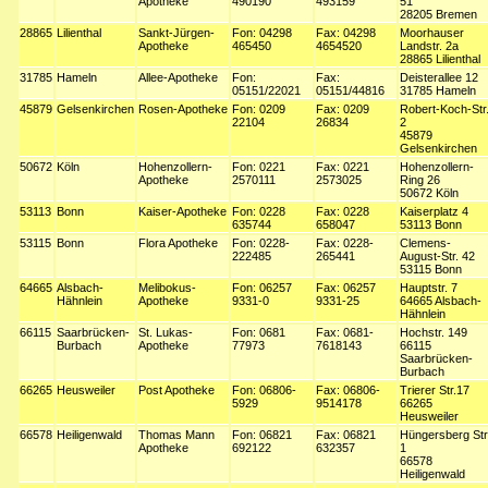
Apotheke
490190
493159
51
28205 Bremen
28865
Lilienthal
Sankt-Jürgen-
Fon: 04298
Fax: 04298
Moorhauser
Apotheke
465450
4654520
Landstr. 2a
28865 Lilienthal
31785
Hameln
Allee-Apotheke
Fon:
Fax:
Deisterallee 12
05151/22021
05151/44816
31785 Hameln
45879
Gelsenkirchen
Rosen-Apotheke
Fon: 0209
Fax: 0209
Robert-Koch-Str
22104
26834
2
45879
Gelsenkirchen
50672
Köln
Hohenzollern-
Fon: 0221
Fax: 0221
Hohenzollern-
Apotheke
2570111
2573025
Ring 26
50672 Köln
53113
Bonn
Kaiser-Apotheke
Fon: 0228
Fax: 0228
Kaiserplatz 4
635744
658047
53113 Bonn
53115
Bonn
Flora Apotheke
Fon: 0228-
Fax: 0228-
Clemens-
222485
265441
August-Str. 42
53115 Bonn
64665
Alsbach-
Melibokus-
Fon: 06257
Fax: 06257
Hauptstr. 7
Hähnlein
Apotheke
9331-0
9331-25
64665 Alsbach-
Hähnlein
66115
Saarbrücken-
St. Lukas-
Fon: 0681
Fax: 0681-
Hochstr. 149
Burbach
Apotheke
77973
7618143
66115
Saarbrücken-
Burbach
66265
Heusweiler
Post Apotheke
Fon: 06806-
Fax: 06806-
Trierer Str.17
5929
9514178
66265
Heusweiler
66578
Heiligenwald
Thomas Mann
Fon: 06821
Fax: 06821
Hüngersberg Str
Apotheke
692122
632357
1
66578
Heiligenwald