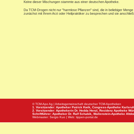
Keine dieser Mischungen stammte aus einer deutschen Apotheke.
Da TCM-Drogen nicht nur "harmlose Pflanzen" sind, die in beliebiger Menge 
zunächst mit Ihrem Arzt oder Heilpraktiker zu besprechen und sie anschlie
© TCM-Apo Ag | Arbeitsgemeinschaft deutscher TCM-Apotheken
1. Vorsitzender: Apotheker Patrick Kwik,
Congress-Apotheke
Karlsru
2. Vorsitzender: Apothekerin Dr. Hedda Henzl,
Residenz Apotheke
Wür
Schriftführer: Apotheker Dr. Ralf Schabik,
Wallenstein-Apotheke
Altdor
Webmaster:
Sergio Kuo
| Web:
tippen-portal.de