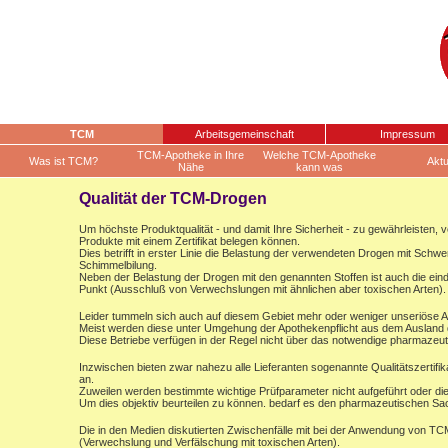
TCM
Arbeitsgemeinschaft
Impressum
TCM-Apotheke in Ihre
Welche TCM-Apotheke
Was ist TCM?
Aktu
Nähe
kann was
Qualität der TCM-Drogen
Um höchste Produktqualität - und damit Ihre Sicherheit - zu gewährleisten, v
Produkte mit einem Zertifikat belegen können.
Dies betrifft in erster Linie die Belastung der verwendeten Drogen mit Schw
Schimmelbilung.
Neben der Belastung der Drogen mit den genannten Stoffen ist auch die einde
Punkt (Ausschluß von Verwechslungen mit ähnlichen aber toxischen Arten).
Leider tummeln sich auch auf diesem Gebiet mehr oder weniger unseriöse 
Meist werden diese unter Umgehung der Apothekenpflicht aus dem Ausland dir
Diese Betriebe verfügen in der Regel nicht über das notwendige pharmazeu
Inzwischen bieten zwar nahezu alle Lieferanten sogenannte Qualitätszertifika
an.
Zuweilen werden bestimmte wichtige Prüfparameter nicht aufgeführt oder d
Um dies objektiv beurteilen zu können. bedarf es den pharmazeutischen S
Die in den Medien diskutierten Zwischenfälle mit bei der Anwendung von TC
(Verwechslung und Verfälschung mit toxischen Arten).