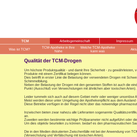
TCM
Arbeitsgemeinschaft
Impressum
TCM-Apotheke in Ihre
Welche TCM-Apotheke
Was ist TCM?
Aktu
Nähe
kann was
Qualität der TCM-Drogen
Um höchste Produktqualität - und damit Ihre Sicherheit - zu gewährleisten, v
Produkte mit einem Zertifikat belegen können.
Dies betrifft in erster Linie die Belastung der verwendeten Drogen mit Schw
Schimmelbilung.
Neben der Belastung der Drogen mit den genannten Stoffen ist auch die einde
Punkt (Ausschluß von Verwechslungen mit ähnlichen aber toxischen Arten).
Leider tummeln sich auch auf diesem Gebiet mehr oder weniger unseriöse 
Meist werden diese unter Umgehung der Apothekenpflicht aus dem Ausland dir
Diese Betriebe verfügen in der Regel nicht über das notwendige pharmazeu
Inzwischen bieten zwar nahezu alle Lieferanten sogenannte Qualitätszertifika
an.
Zuweilen werden bestimmte wichtige Prüfparameter nicht aufgeführt oder d
Um dies objektiv beurteilen zu können. bedarf es den pharmazeutischen S
Die in den Medien diskutierten Zwischenfälle mit bei der Anwendung von TC
(Verwechslung und Verfälschung mit toxischen Arten).