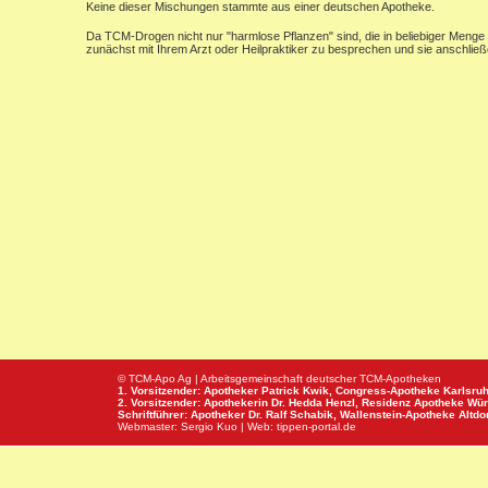
Keine dieser Mischungen stammte aus einer deutschen Apotheke.
Da TCM-Drogen nicht nur "harmlose Pflanzen" sind, die in beliebiger Menge 
zunächst mit Ihrem Arzt oder Heilpraktiker zu besprechen und sie anschlie
© TCM-Apo Ag | Arbeitsgemeinschaft deutscher TCM-Apotheken
1. Vorsitzender: Apotheker Patrick Kwik,
Congress-Apotheke
Karlsru
2. Vorsitzender: Apothekerin Dr. Hedda Henzl,
Residenz Apotheke
Wür
Schriftführer: Apotheker Dr. Ralf Schabik,
Wallenstein-Apotheke
Altdor
Webmaster:
Sergio Kuo
| Web:
tippen-portal.de