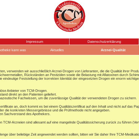
Impressum
Datenschutzerklärung
otheke kann was
Aktuelles
Arznei-Qualität
ten, verwenden wir ausschließlich Arznei-Drogen von Lieferanten, die die Qualität ihrer Prod
t Schwermetallen, Rückständen an Pestiziden sowie die Belastung mit Aflatoxinen durch Schim
e eindeutige Feststellung der korrekten Identität der eingesetzten Drogen ein enorm wichti
riöse Anbieter von TCM-Drogen.
nd direkt an den Patienten geliefert.
mazeutische Fachwissen, um die zuverlässige Qualität der verwendeten Drogen zu sichern.
tifikate an, doch kommt es bei einem Qualitätszertifikat auf den Inhalt und nicht auf das Pap
oder die konkreten Messergebnisse und die Prüfmethode nicht angegeben.
hen Sachverstand des Apothekers.
von TCM-Arzneien sind allesamt auf eine mangelnde Qualitätssicherung zurück zu führen (Ver
Menge über beliebige Zeit angewendet werden sollten, bitten wir Sie daher Ihre TCM-Medikati