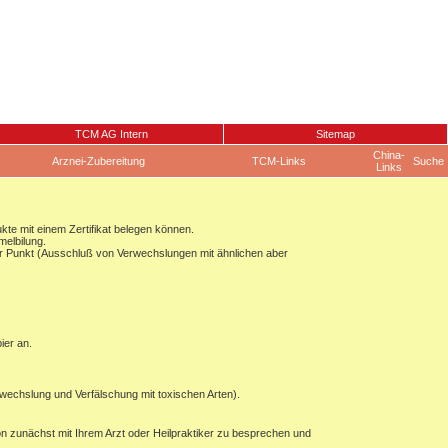
TCM AG Intern
Sitemap
China-
Arznei-Zubereitung
TCM-Links
Suche
Links
ukte mit einem Zertifikat belegen können.
melbilung.
ger Punkt (Ausschluß von Verwechslungen mit ähnlichen aber
ier an.
wechslung und Verfälschung mit toxischen Arten).
on zunächst mit Ihrem Arzt oder Heilpraktiker zu besprechen und