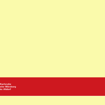
Karlsruhe
heke
Würzburg
eke
Altdorf