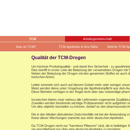
TCM
Arbeitsgemeinschaft
Was ist TCM?
TCM-Apotheke in Ihre Nähe
Welche TCM-Ap
Qualität der TCM-Drogen
Um höchste Produktqualität - und damit Ihre Sicherheit - zu gewährleis
Dies betrifft in erster Linie die Belastung der verwendeten Drogen mi
Neben der Belastung der Drogen mit den genannten Stoffen ist auch di
toxischen Arten).
Leider tummeln sich auch auf diesem Gebiet mehr oder weniger unse
Meist werden diese unter Umgehung der Apothekenpflicht aus dem Ausla
Diese Betriebe verfügen in der Regel nicht über das notwendige phar
Inzwischen bieten zwar nahezu alle Lieferanten sogenannte Qualitätszer
Zuweilen werden bestimmte wichtige Prüfparameter nicht aufgeführt 
Um dies objektiv beurteilen zu können. bedarf es den pharmazeutisc
Die in den Medien diskutierten Zwischenfälle mit bei der Anwendung 
Keine dieser Mischungen stammte aus einer deutschen Apotheke.
Da TCM-Drogen nicht nur "harmlose Pflanzen" sind, die in beliebiger 
sie anschließend nur über eine deutsche Apotheke zu beziehen.