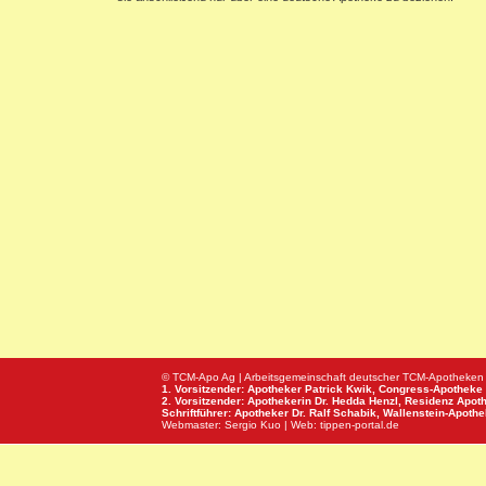
© TCM-Apo Ag | Arbeitsgemeinschaft deutscher TCM-Apotheken
1. Vorsitzender: Apotheker Patrick Kwik,
Congress-Apotheke
2. Vorsitzender: Apothekerin Dr. Hedda Henzl,
Residenz Apot
Schriftführer: Apotheker Dr. Ralf Schabik,
Wallenstein-Apoth
Webmaster:
Sergio Kuo
| Web:
tippen-portal.de