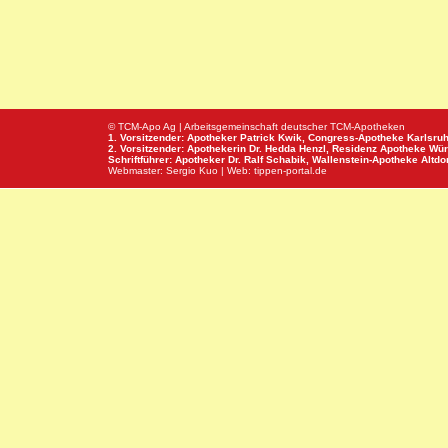
© TCM-Apo Ag | Arbeitsgemeinschaft deutscher TCM-Apotheken
1. Vorsitzender: Apotheker Patrick Kwik,
Congress-Apotheke
Karlsru
2. Vorsitzender: Apothekerin Dr. Hedda Henzl,
Residenz Apotheke
Wür
Schriftführer: Apotheker Dr. Ralf Schabik,
Wallenstein-Apotheke
Altdor
Webmaster:
Sergio Kuo
| Web:
tippen-portal.de