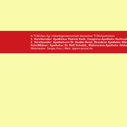
© TCM-Apo Ag | Arbeitsgemeinschaft deutscher TCM-Apotheken
1. Vorsitzender: Apotheker Patrick Kwik,
Congress-Apotheke
Karlsru
2. Vorsitzender: Apothekerin Dr. Hedda Henzl,
Residenz Apotheke
Wür
Schriftführer: Apotheker Dr. Ralf Schabik,
Wallenstein-Apotheke
Altdor
Webmaster:
Sergio Kuo
| Web:
tippen-portal.de