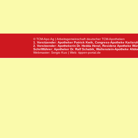
© TCM-Apo Ag | Arbeitsgemeinschaft deutscher TCM-Apotheken
1. Vorsitzender: Apotheker Patrick Kwik,
Congress-Apotheke
Karlsru
2. Vorsitzender: Apothekerin Dr. Hedda Henzl,
Residenz Apotheke
Wür
Schriftführer: Apotheker Dr. Ralf Schabik,
Wallenstein-Apotheke
Altdor
Webmaster:
Sergio Kuo
| Web:
tippen-portal.de