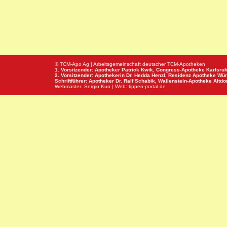
© TCM-Apo Ag | Arbeitsgemeinschaft deutscher TCM-Apotheken
1. Vorsitzender: Apotheker Patrick Kwik,
Congress-Apotheke
Karlsru
2. Vorsitzender: Apothekerin Dr. Hedda Henzl,
Residenz Apotheke
Wür
Schriftführer: Apotheker Dr. Ralf Schabik,
Wallenstein-Apotheke
Altdor
Webmaster:
Sergio Kuo
| Web:
tippen-portal.de