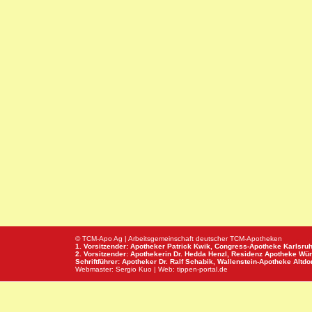
© TCM-Apo Ag | Arbeitsgemeinschaft deutscher TCM-Apotheken
1. Vorsitzender: Apotheker Patrick Kwik,
Congress-Apotheke
Karlsru
2. Vorsitzender: Apothekerin Dr. Hedda Henzl,
Residenz Apotheke
Wür
Schriftführer: Apotheker Dr. Ralf Schabik,
Wallenstein-Apotheke
Altdor
Webmaster:
Sergio Kuo
| Web:
tippen-portal.de