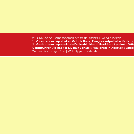
© TCM-Apo Ag | Arbeitsgemeinschaft deutscher TCM-Apotheken
1. Vorsitzender: Apotheker Patrick Kwik,
Congress-Apotheke
Karlsru
2. Vorsitzender: Apothekerin Dr. Hedda Henzl,
Residenz Apotheke
Wür
Schriftführer: Apotheker Dr. Ralf Schabik,
Wallenstein-Apotheke
Altdor
Webmaster:
Sergio Kuo
| Web:
tippen-portal.de