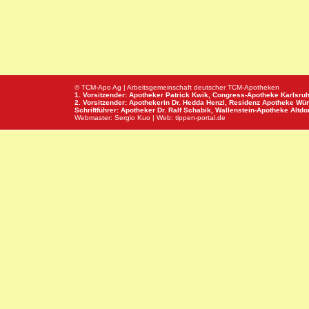
© TCM-Apo Ag | Arbeitsgemeinschaft deutscher TCM-Apotheken
1. Vorsitzender: Apotheker Patrick Kwik,
Congress-Apotheke
Karlsru
2. Vorsitzender: Apothekerin Dr. Hedda Henzl,
Residenz Apotheke
Wür
Schriftführer: Apotheker Dr. Ralf Schabik,
Wallenstein-Apotheke
Altdor
Webmaster:
Sergio Kuo
| Web:
tippen-portal.de