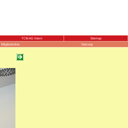
TCM AG Intern
Sitemap
Mitgliederliste
Satzung