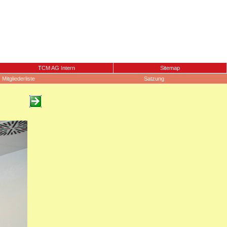
TCM AG Intern
Sitemap
Mitgliederliste
Satzung