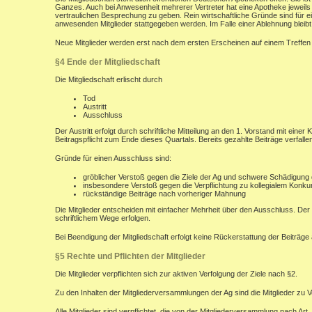
Ganzes. Auch bei Anwesenheit mehrerer Vertreter hat eine Apotheke jeweil
vertraulichen Besprechung zu geben. Rein wirtschaftliche Gründe sind für 
anwesenden Mitglieder stattgegeben werden. Im Falle einer Ablehnung bleib
Neue Mitglieder werden erst nach dem ersten Erscheinen auf einem Treffen 
§4 Ende der Mitgliedschaft
Die Mitgliedschaft erlischt durch
Tod
Austritt
Ausschluss
Der Austritt erfolgt durch schriftliche Mitteilung an den 1. Vorstand mit ei
Beitragspflicht zum Ende dieses Quartals. Bereits gezahlte Beiträge verfalle
Gründe für einen Ausschluss sind:
gröblicher Verstoß gegen die Ziele der Ag und schwere Schädigung
insbesondere Verstoß gegen die Verpflichtung zu kollegialem Konku
rückständige Beiträge nach vorheriger Mahnung
Die Mitglieder entscheiden mit einfacher Mehrheit über den Ausschluss. Der 
schriftlichem Wege erfolgen.
Bei Beendigung der Mitgliedschaft erfolgt keine Rückerstattung der Beiträge
§5 Rechte und Pflichten der Mitglieder
Die Mitglieder verpflichten sich zur aktiven Verfolgung der Ziele nach §2.
Zu den Inhalten der Mitgliederversammlungen der Ag sind die Mitglieder zu V
Alle Mitglieder sind verpflichtet, die von der Mitgliederversammlung nach Art,