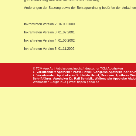
§11 Änderung und Inkrafttreten der Satzung
Änderungen der Satzung sowie der Beitragsordnung bedürfen der einfachen
Inkrafttreten Version 2: 16.09.2000
Inkrafttreten Version 3: 01.07.2001
Inkrafttreten Version 4: 01.06.2002
Inkrafttreten Version 5: 01.11.2002
© TCM-Apo Ag | Arbeitsgemeinschaft deutscher TCM-Apotheken
1. Vorsitzender: Apotheker Patrick Kwik,
Congress-Apotheke
Karlsru
2. Vorsitzender: Apothekerin Dr. Hedda Henzl,
Residenz Apotheke
Wür
Schriftführer: Apotheker Dr. Ralf Schabik,
Wallenstein-Apotheke
Altdor
Webmaster:
Sergio Kuo
| Web:
tippen-portal.de