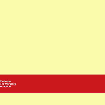
Karlsruhe
heke
Würzburg
eke
Altdorf