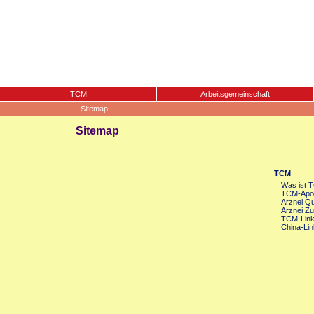
TCM
Arbeitsgemeinschaft
Sitemap
Sitemap
TCM
Was ist 
TCM-Apot
Arznei Qua
Arznei Zu
TCM-Lin
China-Lin