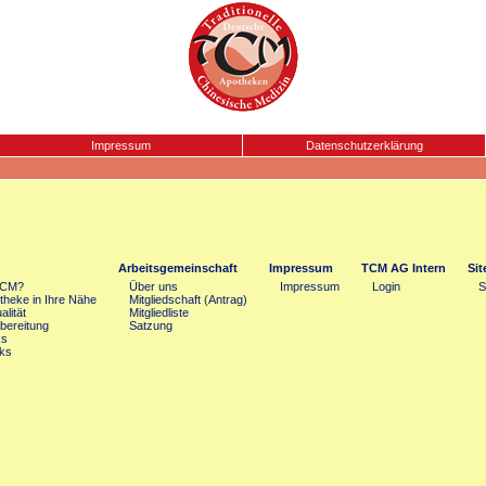
Impressum
Datenschutzerklärung
Arbeitsgemeinschaft
Impressum
TCM AG Intern
Si
TCM?
Über uns
Impressum
Login
S
heke in Ihre Nähe
Mitgliedschaft (Antrag)
lität
Mitgliedliste
bereitung
Satzung
ks
ks