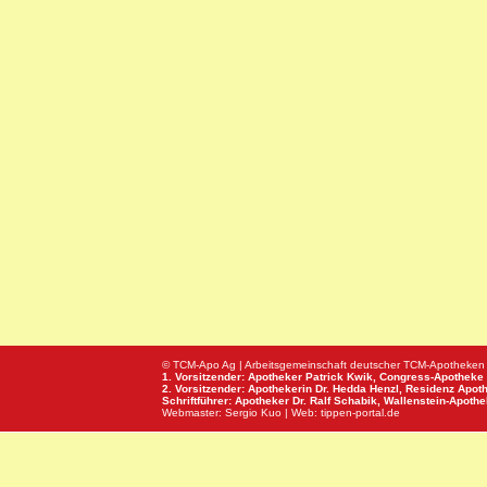
© TCM-Apo Ag | Arbeitsgemeinschaft deutscher TCM-Apotheken
1. Vorsitzender: Apotheker Patrick Kwik,
Congress-Apotheke
2. Vorsitzender: Apothekerin Dr. Hedda Henzl,
Residenz Apot
Schriftführer: Apotheker Dr. Ralf Schabik,
Wallenstein-Apoth
Webmaster:
Sergio Kuo
| Web:
tippen-portal.de