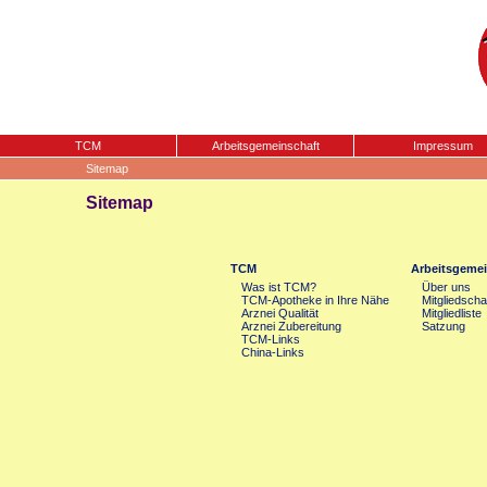
TCM
Arbeitsgemeinschaft
Impressum
Sitemap
Sitemap
TCM
Arbeitsgemei
Was ist TCM?
Über uns
TCM-Apotheke in Ihre Nähe
Mitgliedscha
Arznei Qualität
Mitgliedliste
Arznei Zubereitung
Satzung
TCM-Links
China-Links