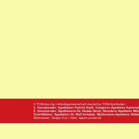
© TCM-Apo Ag | Arbeitsgemeinschaft deutscher TCM-Apotheken
1. Vorsitzender: Apotheker Patrick Kwik,
Congress-Apotheke
Karlsru
2. Vorsitzender: Apothekerin Dr. Hedda Henzl,
Residenz Apotheke
Wür
Schriftführer: Apotheker Dr. Ralf Schabik,
Wallenstein-Apotheke
Altdor
Webmaster:
Sergio Kuo
| Web:
tippen-portal.de