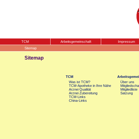
TCM
Arbeitsgemeinschaft
Impressum
Sitemap
Sitemap
TCM
Arbeitsgemei
Was ist TCM?
Über uns
TCM-Apotheke in Ihre Nähe
Mitgliedscha
Arznei Qualität
Mitgliedliste
Arznei Zubereitung
Satzung
TCM-Links
China-Links