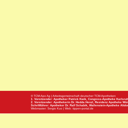
© TCM-Apo Ag | Arbeitsgemeinschaft deutscher TCM-Apotheken
1. Vorsitzender: Apotheker Patrick Kwik,
Congress-Apotheke
Karlsru
2. Vorsitzender: Apothekerin Dr. Hedda Henzl,
Residenz Apotheke
Wür
Schriftführer: Apotheker Dr. Ralf Schabik,
Wallenstein-Apotheke
Altdor
Webmaster:
Sergio Kuo
| Web:
tippen-portal.de