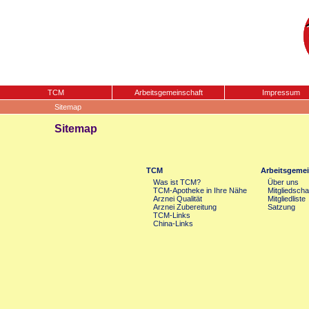
TCM
Arbeitsgemeinschaft
Impressum
Sitemap
Sitemap
TCM
Arbeitsgemei
Was ist TCM?
Über uns
TCM-Apotheke in Ihre Nähe
Mitgliedscha
Arznei Qualität
Mitgliedliste
Arznei Zubereitung
Satzung
TCM-Links
China-Links