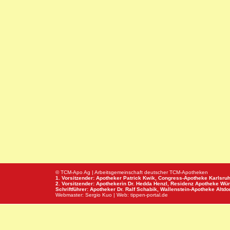
© TCM-Apo Ag | Arbeitsgemeinschaft deutscher TCM-Apotheken
1. Vorsitzender: Apotheker Patrick Kwik,
Congress-Apotheke
Karlsru
2. Vorsitzender: Apothekerin Dr. Hedda Henzl,
Residenz Apotheke
Wür
Schriftführer: Apotheker Dr. Ralf Schabik,
Wallenstein-Apotheke
Altdor
Webmaster:
Sergio Kuo
| Web:
tippen-portal.de