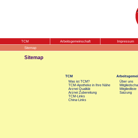
TCM
Arbeitsgemeinschaft
Impressum
Sitemap
Sitemap
TCM
Arbeitsgemei
Was ist TCM?
Über uns
TCM-Apotheke in Ihre Nähe
Mitgliedscha
Arznei Qualität
Mitgliedliste
Arznei Zubereitung
Satzung
TCM-Links
China-Links