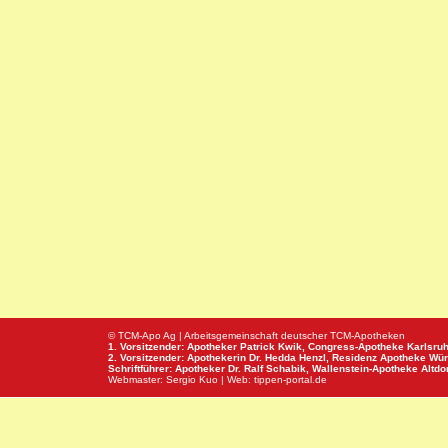
© TCM-Apo Ag | Arbeitsgemeinschaft deutscher TCM-Apotheken
1. Vorsitzender: Apotheker Patrick Kwik,
Congress-Apotheke
Karlsru
2. Vorsitzender: Apothekerin Dr. Hedda Henzl,
Residenz Apotheke
Wür
Schriftführer: Apotheker Dr. Ralf Schabik,
Wallenstein-Apotheke
Altdor
Webmaster:
Sergio Kuo
| Web:
tippen-portal.de