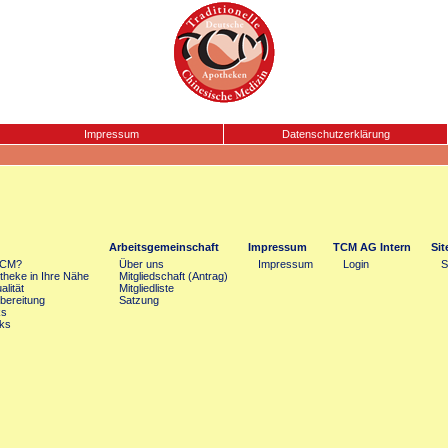
Impressum
Datenschutzerklärung
Arbeitsgemeinschaft
Impressum
TCM AG Intern
Si
TCM?
Über uns
Impressum
Login
S
heke in Ihre Nähe
Mitgliedschaft (Antrag)
lität
Mitgliedliste
bereitung
Satzung
ks
ks