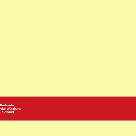
Karlsruhe
heke
Würzburg
eke
Altdorf