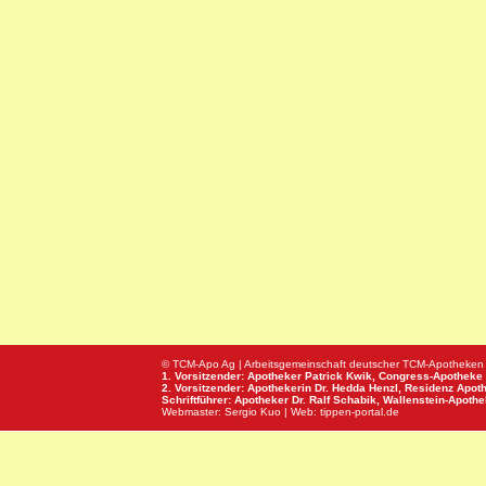
© TCM-Apo Ag | Arbeitsgemeinschaft deutscher TCM-Apotheken
1. Vorsitzender: Apotheker Patrick Kwik,
Congress-Apotheke
2. Vorsitzender: Apothekerin Dr. Hedda Henzl,
Residenz Apot
Schriftführer: Apotheker Dr. Ralf Schabik,
Wallenstein-Apoth
Webmaster:
Sergio Kuo
| Web:
tippen-portal.de