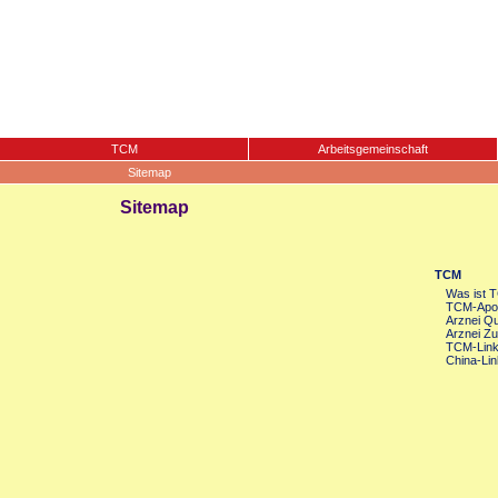
TCM
Arbeitsgemeinschaft
Sitemap
Sitemap
TCM
Was ist 
TCM-Apot
Arznei Qua
Arznei Zu
TCM-Lin
China-Lin