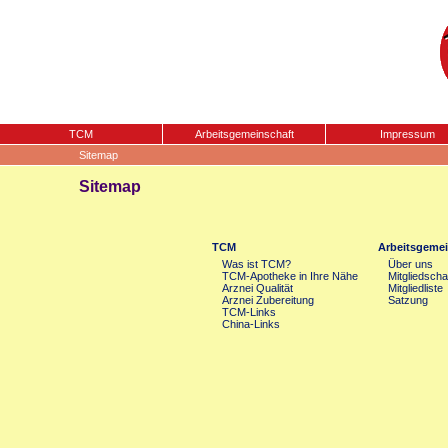
TCM
Arbeitsgemeinschaft
Impressum
Sitemap
Sitemap
TCM
Arbeitsgemei
Was ist TCM?
Über uns
TCM-Apotheke in Ihre Nähe
Mitgliedscha
Arznei Qualität
Mitgliedliste
Arznei Zubereitung
Satzung
TCM-Links
China-Links